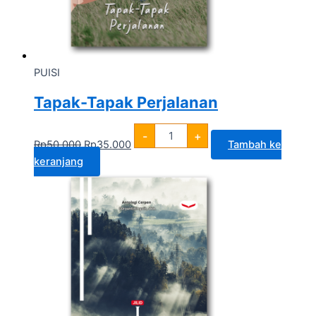
PUISI
Tapak-Tapak Perjalanan
-
+
Rp
50.000
Rp
35.000
Tambah ke
keranjang