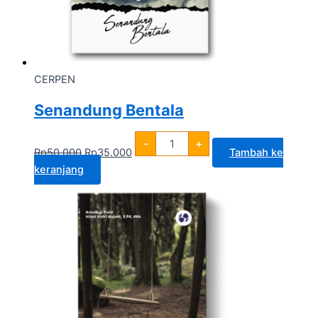
CERPEN
Senandung Bentala
-
+
Rp
50.000
Rp
35.000
Tambah ke
keranjang