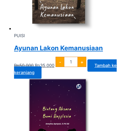
PUISI
Ayunan Lakon Kemanusiaan
-
+
Rp
50.000
Rp
35.000
Tambah ke
keranjang