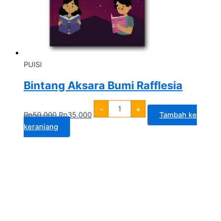
PUISI
Bintang Aksara Bumi Rafflesia
-
+
Rp
50.000
Rp
35.000
Tambah ke
keranjang