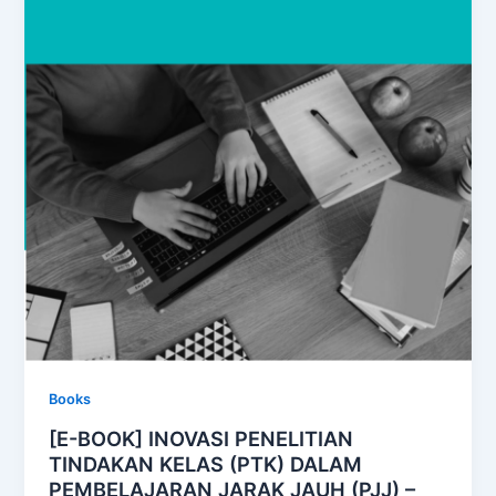
Books
[E-BOOK] INOVASI PENELITIAN
TINDAKAN KELAS (PTK) DALAM
PEMBELAJARAN JARAK JAUH (PJJ) –