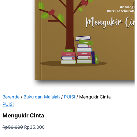
Beranda
/
Buku dan Majalah
/
PUISI
/ Mengukir Cinta
PUISI
Mengukir Cinta
Rp
50.000
Rp
35.000