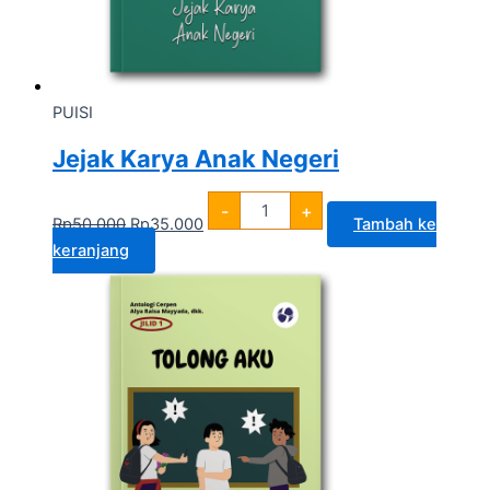
PUISI
Jejak Karya Anak Negeri
-
+
Rp
50.000
Rp
35.000
Tambah ke
keranjang