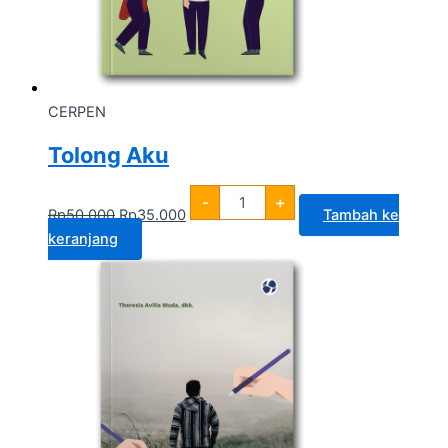
CERPEN
Tolong Aku
-
+
Rp
50.000
Rp
35.000
Tambah ke
keranjang