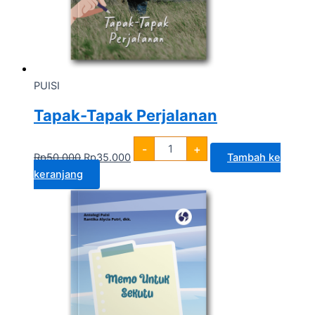
PUISI
Tapak-Tapak Perjalanan
-
+
Rp
50.000
Rp
35.000
Tambah ke
keranjang