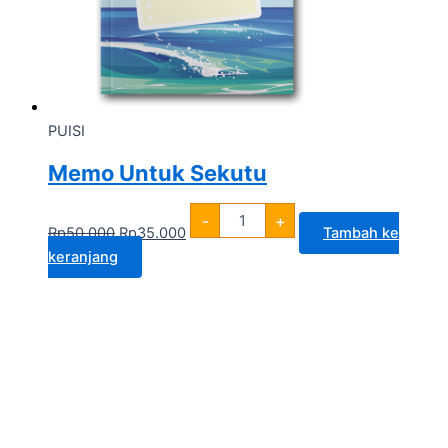
PUISI
Memo Untuk Sekutu
-
+
Rp
50.000
Rp
35.000
Tambah ke
keranjang