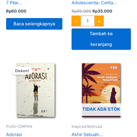
7 Pilar...
Adolescentia: Cerita...
Rp
60.000
Rp
50.000
Rp
35.000
-
+
Baca selengkapnya
Tambah ke
keranjang
Harga
Harga
Kuantitas
aslinya
saat
Adorasi
Diskon!
adalah:
ini
Rp50.000.
adalah:
Rp35.000.
TIDAK ADA STOK
PUISI-CERPEN
Inspirasi/Motivasi
Adorasi
Akhir Sebuah...