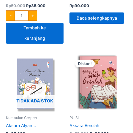
Rp
50.000
Rp
35.000
Rp
90.000
-
+
Baca selengkapnya
Tambah ke
keranjang
Harga
Harga
Kuantitas
aslinya
saat
Aksara
Diskon!
adalah:
ini
Berulah
Rp50.000.
adalah:
Rp35.000.
TIDAK ADA STOK
Kumpulan Cerpen
PUISI
Aksara Alyan...
Aksara Berulah