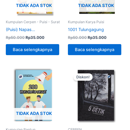
TIDAK ADA STOK
TIDAK ADA STOK
Kumpulan Cerpen - Puisi - Surat
Kumpulan Karya Puisi
(Puisi) Napas...
1001 Tulungagung
Rp
50.000
Rp
35.000
Rp
50.000
Rp
35.000
Baca selengkapnya
Baca selengkapnya
Harga
Harga
Kuantitas
aslinya
saat
5
Diskon!
adalah:
ini
Detik
Rp50.000.
adalah:
Rp35.000.
TIDAK ADA STOK
Kumpulan Pantun
CERPEN