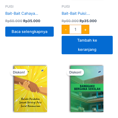
PUISI
PUISI
Bait-Bait Cahaya...
Bait-Bait Puisi:...
Rp
50.000
Rp
35.000
Rp
50.000
Rp
35.000
-
+
Baca selengkapnya
Tambah ke
keranjang
Harga
Harga
Harga
Harga
Kuantitas
Kuantitas
aslinya
saat
aslinya
saat
Balada
Banggaku
Diskon!
Diskon!
adalah:
ini
adalah:
ini
Perubahan
Bersama
Rp50.000.
adalah:
Rp50.000.
adalah:
Sebuah
Sekolah
Rp35.000.
Rp35.000.
Antologi
Puisi
Sosial
Kemanusiaan