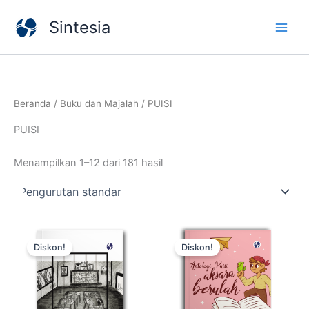
Lewati
Sintesia
ke
konten
Beranda
/
Buku dan Majalah
/ PUISI
PUISI
Menampilkan 1–12 dari 181 hasil
Harga
Harga
Harga
Harga
Kuantitas
Kuantitas
aslinya
saat
aslinya
saat
"Sekolah
Aksara
Diskon!
Diskon!
adalah:
ini
adalah:
ini
Adalah
Berulah
Rp50.000.
adalah:
Rp50.000.
adalah:
....."
Rp35.000.
Rp35.000.