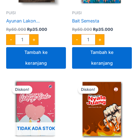
PUISI
PUISI
Ayunan Lakon...
Bait Semesta
Rp
50.000
Rp
35.000
Rp
50.000
Rp
35.000
-
+
-
+
Tambah ke
Tambah ke
keranjang
keranjang
Harga
Harga
Harga
Harga
Kuantitas
aslinya
saat
aslinya
saat
Bait-
Diskon!
Diskon!
adalah:
ini
adalah:
ini
Bait
Rp50.000.
adalah:
Rp50.000.
adalah:
Puisi:
Rp35.000.
Rp35.000.
Nyala
Juang
TIDAK ADA STOK