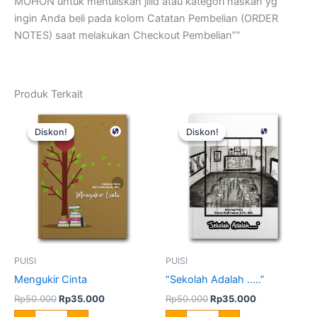
MOHON untuk menuliskan jilid atau kategori naskah yg
ingin Anda beli pada kolom Catatan Pembelian (ORDER
NOTES) saat melakukan Checkout Pembelian””
Produk Terkait
Harga
Harga
Harga
Harga
Kuantitas
Kuantitas
aslinya
saat
aslinya
saat
Mengukir
"Sekolah
Diskon!
Diskon!
Diskon!
Diskon!
adalah:
ini
adalah:
ini
Cinta
Adalah
Rp50.000.
adalah:
Rp50.000.
adalah:
....."
Rp35.000.
Rp35.000.
PUISI
PUISI
Mengukir Cinta
“Sekolah Adalah …..”
Rp
50.000
Rp
35.000
Rp
50.000
Rp
35.000