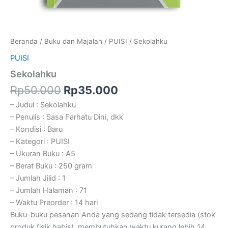
Beranda
/
Buku dan Majalah
/
PUISI
/ Sekolahku
PUISI
Sekolahku
Rp
50.000
Rp
35.000
– Judul : Sekolahku
– Penulis : Sasa Farhatu Dini, dkk
– Kondisi : Baru
– Kategori : PUISI
– Ukuran Buku : A5
– Berat Buku : 250 gram
– Jumlah Jilid : 1
– Jumlah Halaman : 71
– Waktu Preorder : 14 hari
Buku-buku pesanan Anda yang sedang tidak tersedia (stok
produk fisik habis), membutuhkan waktu kurang lebih 14