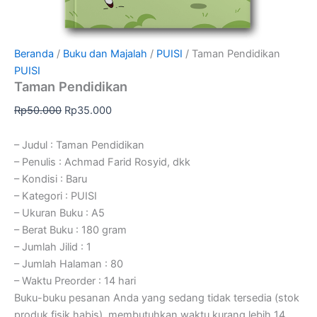
Beranda
/
Buku dan Majalah
/
PUISI
/ Taman Pendidikan
PUISI
Taman Pendidikan
Rp
50.000
Rp
35.000
– Judul : Taman Pendidikan
– Penulis : Achmad Farid Rosyid, dkk
– Kondisi : Baru
– Kategori : PUISI
– Ukuran Buku : A5
– Berat Buku : 180 gram
– Jumlah Jilid : 1
– Jumlah Halaman : 80
– Waktu Preorder : 14 hari
Buku-buku pesanan Anda yang sedang tidak tersedia (stok
produk fisik habis), membutuhkan waktu kurang lebih 14