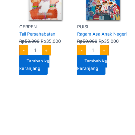
Rp35.000.
Rp35.0
CERPEN
PUISI
Tali Persahabatan
Ragam Asa Anak Negeri
Rp
50.000
Rp
35.000
Rp
50.000
Rp
35.000
-
+
-
+
Tambah ke
Tambah ke
keranjang
keranjang