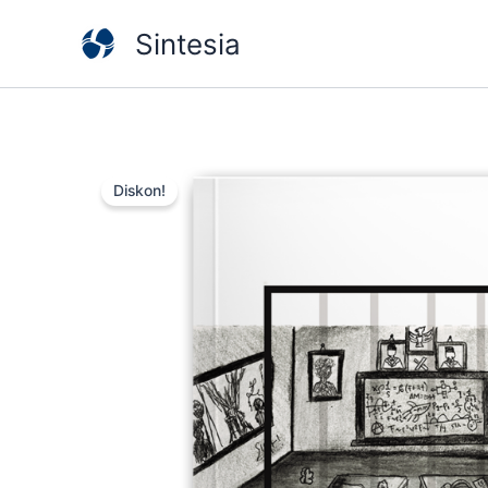
Lewati
Sintesia
ke
konten
Diskon!