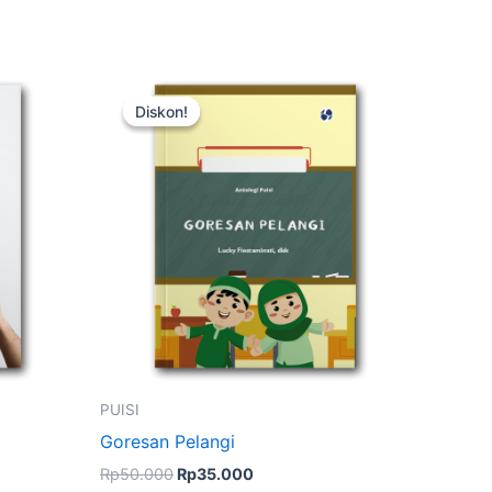
Harga
Harga
Kuantitas
aslinya
saat
Goresan
Diskon!
Diskon!
adalah:
ini
Pelangi
Rp50.000.
adalah:
Rp35.000.
PUISI
Goresan Pelangi
Rp
50.000
Rp
35.000