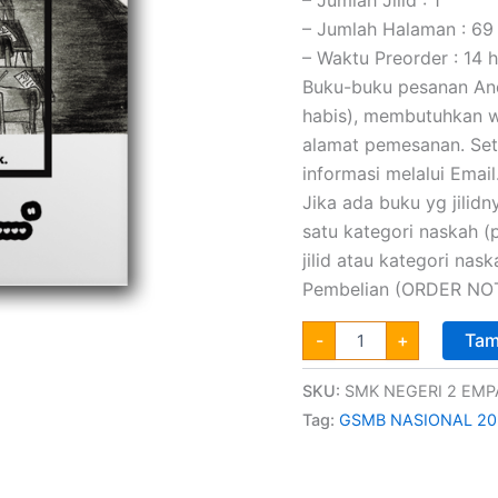
– Jumlah Halaman : 69
– Waktu Preorder : 14 h
Buku-buku pesanan Anda
habis), membutuhkan wa
alamat pemesanan. Set
informasi melalui Email
Jika ada buku yg jilidny
satu kategori naskah 
jilid atau kategori na
Pembelian (ORDER NOT
-
+
Tam
SKU:
SMK NEGERI 2 EM
Tag:
GSMB NASIONAL 20