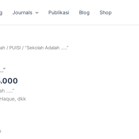
g
Journals
Publikasi
Blog
Shop
a
Harga
lah
/
PUISI
/ “Sekolah Adalah …..”
ya
saat
ah:
ini
.”
.000.
adalah:
Rp35.000.
.000
ah …..”
 Haque, dkk
m