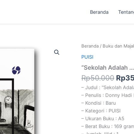
Beranda
Tentan
Harg
Kuantitas
Beranda
/
Buku dan Maja
"Sekolah
aslin
PUISI
Adalah
adal
....."
“Sekolah Adalah ….
Rp50
Rp
50.000
Rp
35
– Judul : “Sekolah Adal
– Penulis : Donny Hadi
– Kondisi : Baru
– Kategori : PUISI
– Ukuran Buku : A5
– Berat Buku : 169 gra
– Jumlah Jilid : 1