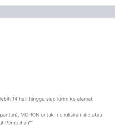
bih 14 hari hingga siap kirim ke alamat
n+pantun), MOHON untuk menuliskan jilid atau
t Pembelian””