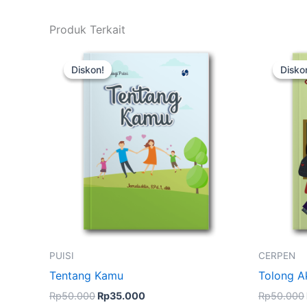
Produk Terkait
Harga
Harga
Kuantitas
Kuanti
aslinya
saat
Tentang
Tolon
Diskon!
Diskon!
Disko
Disko
adalah:
ini
Kamu
Aku
Rp50.000.
adalah:
Rp35.000.
PUISI
CERPEN
Tentang Kamu
Tolong A
Rp
50.000
Rp
35.000
Rp
50.000