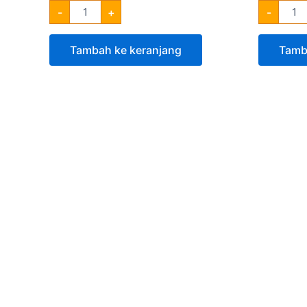
-
+
-
Tambah ke keranjang
Tamb