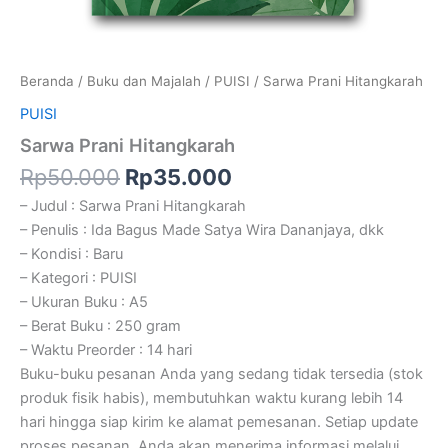
Beranda
/
Buku dan Majalah
/
PUISI
/ Sarwa Prani Hitangkarah
PUISI
Sarwa Prani Hitangkarah
Rp
50.000
Rp
35.000
– Judul : Sarwa Prani Hitangkarah
– Penulis : Ida Bagus Made Satya Wira Dananjaya, dkk
– Kondisi : Baru
– Kategori : PUISI
– Ukuran Buku : A5
– Berat Buku : 250 gram
– Waktu Preorder : 14 hari
Buku-buku pesanan Anda yang sedang tidak tersedia (stok
produk fisik habis), membutuhkan waktu kurang lebih 14
hari hingga siap kirim ke alamat pemesanan. Setiap update
proses pesanan, Anda akan menerima informasi melalui