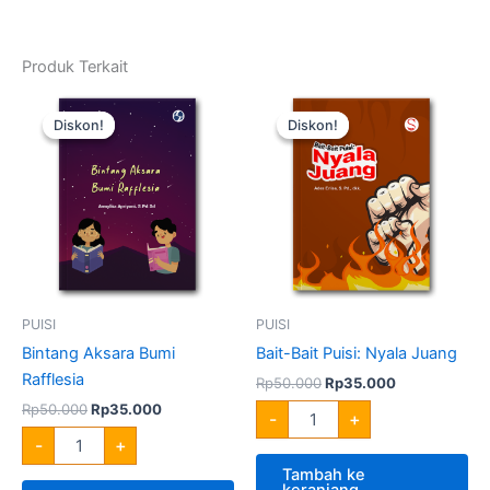
Produk Terkait
Harga
Harga
Harga
Harga
Kuantitas
Kuantitas
aslinya
saat
aslinya
saat
Bintang
Bait-
Diskon!
Diskon!
Diskon!
Diskon!
adalah:
ini
adalah:
ini
Aksara
Bait
Rp50.000.
adalah:
Rp50.000.
adalah:
Bumi
Puisi:
Rp35.000.
Rp35.000.
Rafflesia
Nyala
Juang
PUISI
PUISI
Bintang Aksara Bumi
Bait-Bait Puisi: Nyala Juang
Rafflesia
Rp
50.000
Rp
35.000
Rp
50.000
Rp
35.000
-
+
-
+
Tambah ke
keranjang