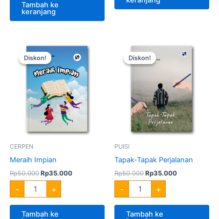
Tambah ke
keranjang
Harga
Harga
Harga
Harga
Kuantitas
Kuantitas
aslinya
saat
aslinya
saat
Meraih
Tapak-
Diskon!
Diskon!
Diskon!
Diskon!
adalah:
ini
adalah:
ini
Impian
Tapak
Rp50.000.
adalah:
Rp50.000.
adalah:
Perjalanan
Rp35.000.
Rp35.000.
CERPEN
PUISI
Meraih Impian
Tapak-Tapak Perjalanan
Rp
50.000
Rp
35.000
Rp
50.000
Rp
35.000
-
+
-
+
Tambah ke
Tambah ke