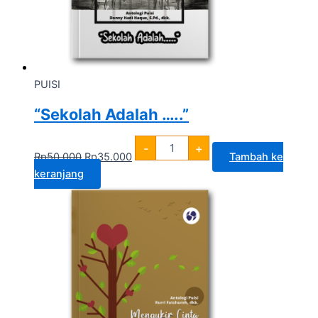
PUISI
“Sekolah Adalah …..”
-
+
Rp
50.000
Rp
35.000
Tambah ke
keranjang