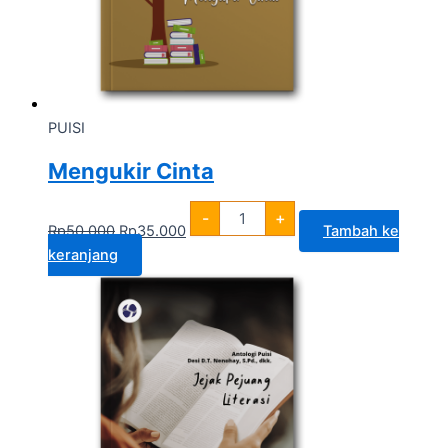
PUISI
Mengukir Cinta
-
+
Rp
50.000
Rp
35.000
Tambah ke
keranjang