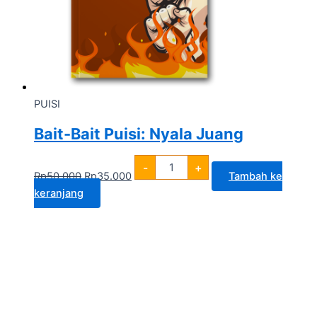
PUISI
Bait-Bait Puisi: Nyala Juang
-
+
Rp
50.000
Rp
35.000
Tambah ke
keranjang