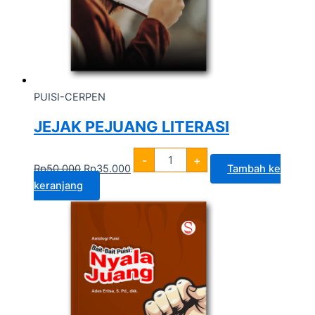
PUISI-CERPEN
JEJAK PEJUANG LITERASI
-
+
Rp
50.000
Rp
35.000
Tambah ke
keranjang