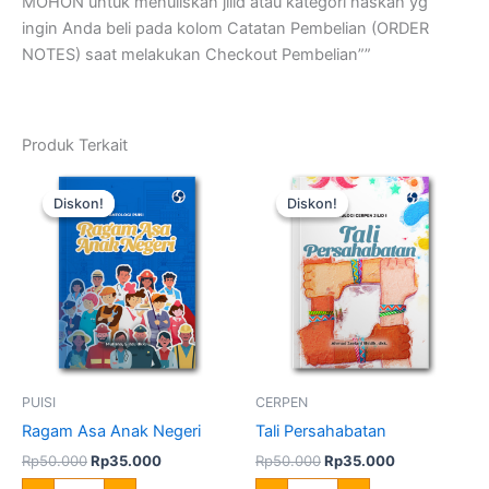
MOHON untuk menuliskan jilid atau kategori naskah yg
ingin Anda beli pada kolom Catatan Pembelian (ORDER
NOTES) saat melakukan Checkout Pembelian””
Produk Terkait
Harga
Harga
Harga
Harga
Kuantitas
Kuantitas
aslinya
saat
aslinya
saat
Ragam
Tali
Diskon!
Diskon!
Diskon!
Diskon!
adalah:
ini
adalah:
ini
Asa
Persahabatan
Rp50.000.
adalah:
Rp50.000.
adalah:
Anak
Rp35.000.
Rp35.000.
Negeri
PUISI
CERPEN
Ragam Asa Anak Negeri
Tali Persahabatan
Rp
50.000
Rp
35.000
Rp
50.000
Rp
35.000