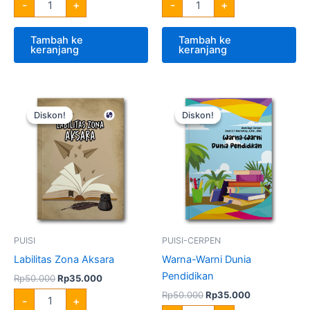
-
+
-
+
Tambah ke
Tambah ke
keranjang
keranjang
Harga
Harga
Harga
Harga
Kuantitas
Kuantitas
aslinya
saat
aslinya
saat
Labilitas
Warna-
Diskon!
Diskon!
Diskon!
Diskon!
adalah:
ini
adalah:
ini
Zona
Warni
Rp50.000.
adalah:
Rp50.000.
adalah:
Aksara
Dunia
Rp35.000.
Rp35.000.
Pendidikan
PUISI
PUISI-CERPEN
Labilitas Zona Aksara
Warna-Warni Dunia
Pendidikan
Rp
50.000
Rp
35.000
Rp
50.000
Rp
35.000
-
+