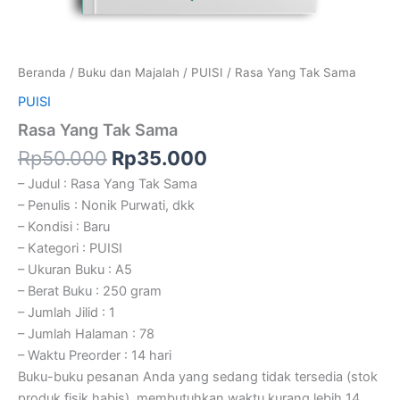
Beranda
/
Buku dan Majalah
/
PUISI
/ Rasa Yang Tak Sama
PUISI
Rasa Yang Tak Sama
Rp
50.000
Rp
35.000
– Judul : Rasa Yang Tak Sama
– Penulis : Nonik Purwati, dkk
– Kondisi : Baru
– Kategori : PUISI
– Ukuran Buku : A5
– Berat Buku : 250 gram
– Jumlah Jilid : 1
– Jumlah Halaman : 78
– Waktu Preorder : 14 hari
Buku-buku pesanan Anda yang sedang tidak tersedia (stok
produk fisik habis), membutuhkan waktu kurang lebih 14