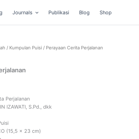
g
Journals
Publikasi
Blog
Shop
lah
/
Kumpulan Puisi
/ Perayaan Cerita Perjalanan
erjalanan
ta Perjalanan
IN IZAWATI, S.Pd., dkk
uisi
O (15,5 x 23 cm)
m