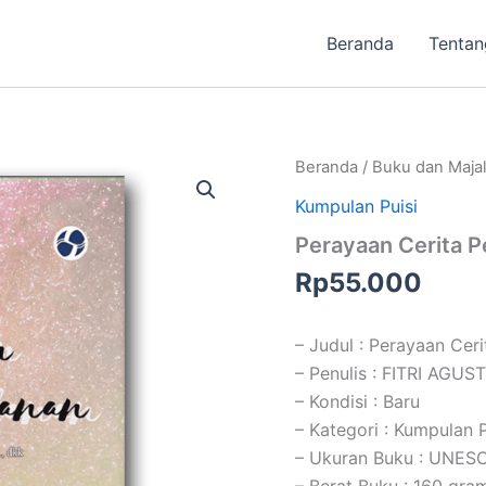
Beranda
Tentan
Beranda
/
Buku dan Maja
Kumpulan Puisi
Perayaan Cerita P
Rp
55.000
– Judul : Perayaan Ceri
– Penulis : FITRI AGUST
– Kondisi : Baru
– Kategori : Kumpulan P
– Ukuran Buku : UNESC
– Berat Buku : 160 gra