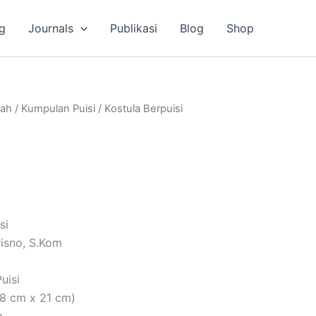
g
Journals
Publikasi
Blog
Shop
lah
/
Kumpulan Puisi
/ Kostula Berpuisi
si
risno, S.Kom
uisi
,8 cm x 21 cm)
m