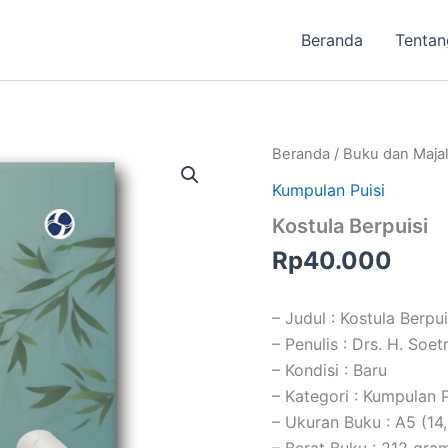
Beranda
Tentan
Beranda
/
Buku dan Maja
Kumpulan Puisi
Kostula Berpuisi
Rp
40.000
– Judul : Kostula Berpui
– Penulis : Drs. H. Soet
– Kondisi : Baru
– Kategori : Kumpulan P
– Ukuran Buku : A5 (14
– Berat Buku : 212 gra