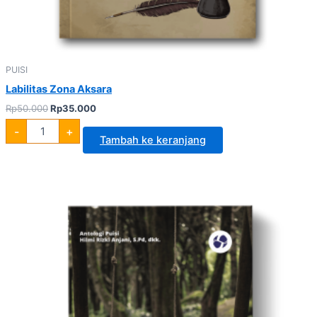
PUISI
Labilitas Zona Aksara
Rp
50.000
Rp
35.000
-
+
Tambah ke keranjang