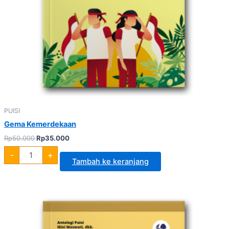
PUISI
Gema Kemerdekaan
Rp
50.000
Rp
35.000
-
+
Tambah ke keranjang