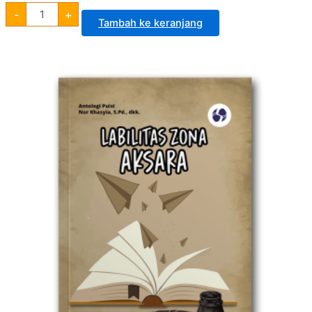
-
+
Tambah ke keranjang