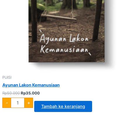
PUISI
Ayunan Lakon Kemanusiaan
Rp
50.000
Rp
35.000
-
+
Tambah ke keranjang