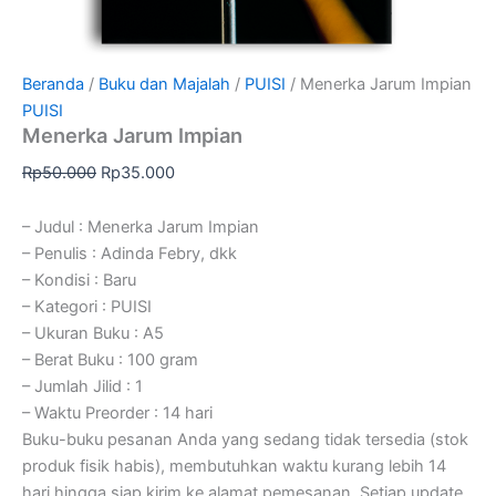
Beranda
/
Buku dan Majalah
/
PUISI
/ Menerka Jarum Impian
PUISI
Menerka Jarum Impian
Rp
50.000
Rp
35.000
– Judul : Menerka Jarum Impian
– Penulis : Adinda Febry, dkk
– Kondisi : Baru
– Kategori : PUISI
– Ukuran Buku : A5
– Berat Buku : 100 gram
– Jumlah Jilid : 1
– Waktu Preorder : 14 hari
Buku-buku pesanan Anda yang sedang tidak tersedia (stok
produk fisik habis), membutuhkan waktu kurang lebih 14
hari hingga siap kirim ke alamat pemesanan. Setiap update