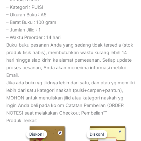
– Kategori : PUISI
– Ukuran Buku : A5
– Berat Buku : 100 gram
– Jumlah Jilid : 1
– Waktu Preorder : 14 hari
Buku-buku pesanan Anda yang sedang tidak tersedia (stok
produk fisik habis), membutuhkan waktu kurang lebih 14
hari hingga siap kirim ke alamat pemesanan. Setiap update
proses pesanan, Anda akan menerima informasi melalui
Email.
Jika ada buku yg jilidnya lebih dari satu, dan atau yg memiliki
lebih dari satu kategori naskah (puisi+cerpen+pantun),
MOHON untuk menuliskan jilid atau kategori naskah yg
ingin Anda beli pada kolom Catatan Pembelian (ORDER
NOTES) saat melakukan Checkout Pembelian””
Produk Terkait
Kuantitas
Kuantitas
Harga
Harga
Harga
Harga
Mengukir
Goresan
Diskon!
Diskon!
Diskon!
Diskon!
aslinya
saat
aslinya
saat
Cinta
Pelangi