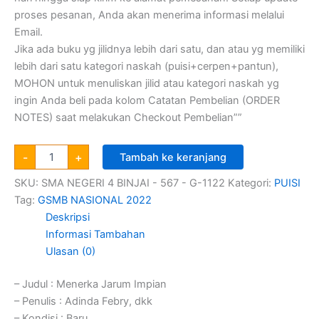
proses pesanan, Anda akan menerima informasi melalui
Email.
Jika ada buku yg jilidnya lebih dari satu, dan atau yg memiliki
lebih dari satu kategori naskah (puisi+cerpen+pantun),
MOHON untuk menuliskan jilid atau kategori naskah yg
ingin Anda beli pada kolom Catatan Pembelian (ORDER
NOTES) saat melakukan Checkout Pembelian””
-
+
Tambah ke keranjang
SKU:
SMA NEGERI 4 BINJAI - 567 - G-1122
Kategori:
PUISI
Tag:
GSMB NASIONAL 2022
Deskripsi
Informasi Tambahan
Ulasan (0)
– Judul : Menerka Jarum Impian
– Penulis : Adinda Febry, dkk
– Kondisi : Baru