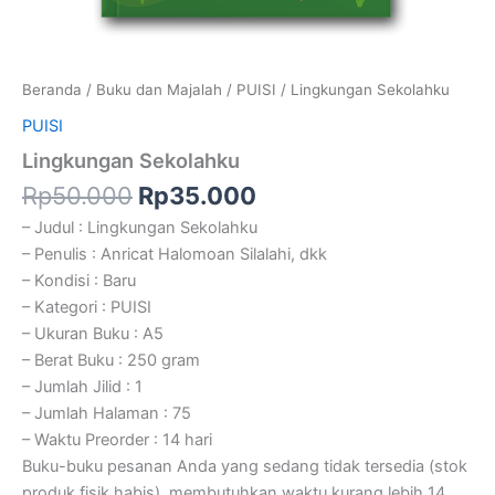
Beranda
/
Buku dan Majalah
/
PUISI
/ Lingkungan Sekolahku
PUISI
Lingkungan Sekolahku
Rp
50.000
Rp
35.000
– Judul : Lingkungan Sekolahku
– Penulis : Anricat Halomoan Silalahi, dkk
– Kondisi : Baru
– Kategori : PUISI
– Ukuran Buku : A5
– Berat Buku : 250 gram
– Jumlah Jilid : 1
– Jumlah Halaman : 75
– Waktu Preorder : 14 hari
Buku-buku pesanan Anda yang sedang tidak tersedia (stok
produk fisik habis), membutuhkan waktu kurang lebih 14