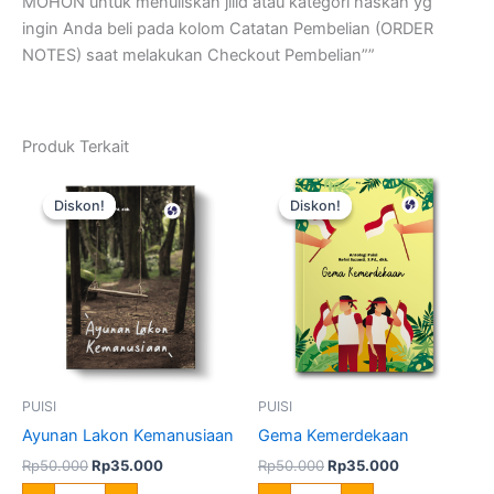
MOHON untuk menuliskan jilid atau kategori naskah yg
ingin Anda beli pada kolom Catatan Pembelian (ORDER
NOTES) saat melakukan Checkout Pembelian””
Produk Terkait
Harga
Harga
Harga
Harga
Kuantitas
Kuantitas
aslinya
saat
aslinya
saat
Ayunan
Gema
Diskon!
Diskon!
Diskon!
Diskon!
adalah:
ini
adalah:
ini
Lakon
Kemerdekaan
Rp50.000.
adalah:
Rp50.000.
adalah:
Kemanusiaan
Rp35.000.
Rp35.000.
PUISI
PUISI
Ayunan Lakon Kemanusiaan
Gema Kemerdekaan
Rp
50.000
Rp
35.000
Rp
50.000
Rp
35.000