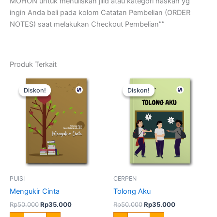
MOHON untuk menuliskan jilid atau kategori naskah yg
ingin Anda beli pada kolom Catatan Pembelian (ORDER
NOTES) saat melakukan Checkout Pembelian””
Produk Terkait
Harga
Harga
Harga
Harga
Kuantitas
Kuantitas
aslinya
saat
aslinya
saat
Mengukir
Tolong
Diskon!
Diskon!
Diskon!
Diskon!
adalah:
ini
adalah:
ini
Cinta
Aku
Rp50.000.
adalah:
Rp50.000.
adalah:
Rp35.000.
Rp35.000.
PUISI
CERPEN
Mengukir Cinta
Tolong Aku
Rp
50.000
Rp
35.000
Rp
50.000
Rp
35.000