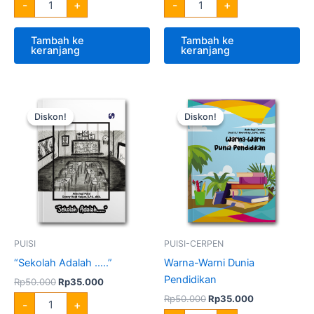
-
+
-
+
Tambah ke
Tambah ke
keranjang
keranjang
Harga
Harga
Harga
Harga
Kuantitas
Kuantitas
aslinya
saat
aslinya
saat
"Sekolah
Warna-
Diskon!
Diskon!
Diskon!
Diskon!
adalah:
ini
adalah:
ini
Adalah
Warni
Rp50.000.
adalah:
Rp50.000.
adalah:
....."
Dunia
Rp35.000.
Rp35.000.
Pendidikan
PUISI
PUISI-CERPEN
“Sekolah Adalah …..”
Warna-Warni Dunia
Pendidikan
Rp
50.000
Rp
35.000
Rp
50.000
Rp
35.000
-
+