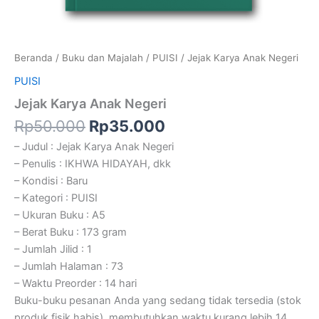
Beranda
/
Buku dan Majalah
/
PUISI
/ Jejak Karya Anak Negeri
PUISI
Jejak Karya Anak Negeri
Rp
50.000
Rp
35.000
– Judul : Jejak Karya Anak Negeri
– Penulis : IKHWA HIDAYAH, dkk
– Kondisi : Baru
– Kategori : PUISI
– Ukuran Buku : A5
– Berat Buku : 173 gram
– Jumlah Jilid : 1
– Jumlah Halaman : 73
– Waktu Preorder : 14 hari
Buku-buku pesanan Anda yang sedang tidak tersedia (stok
produk fisik habis), membutuhkan waktu kurang lebih 14