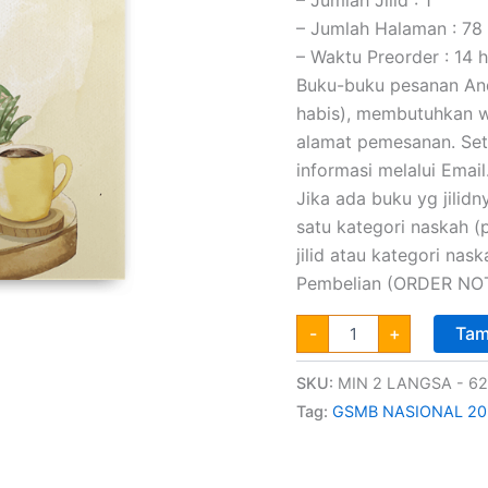
– Jumlah Halaman : 78
– Waktu Preorder : 14 h
Buku-buku pesanan Anda
habis), membutuhkan wa
alamat pemesanan. Set
informasi melalui Email
Jika ada buku yg jilidny
satu kategori naskah 
jilid atau kategori na
Pembelian (ORDER NOT
-
+
Tam
SKU:
MIN 2 LANGSA - 62
Tag:
GSMB NASIONAL 20