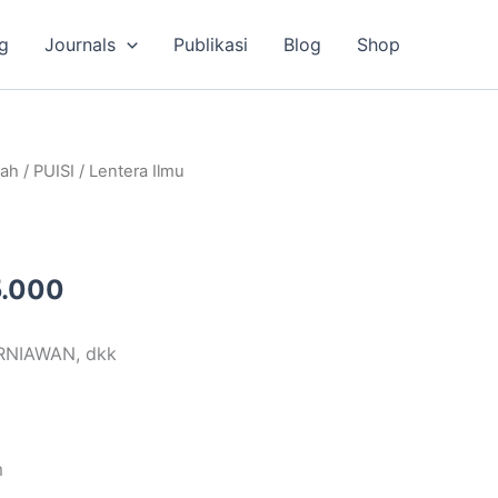
g
Journals
Publikasi
Blog
Shop
a
Harga
lah
/
PUISI
/ Lentera Ilmu
ya
saat
ah:
ini
.000.
adalah:
Rp35.000.
.000
URNIAWAN, dkk
m