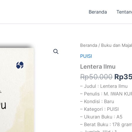
Beranda
Tentan
Harg
Kuantitas
Beranda
/
Buku dan Maja
Lentera
aslin
PUISI
Ilmu
adal
Lentera Ilmu
Rp50
Rp
50.000
Rp
35
– Judul : Lentera Ilmu
– Penulis : M. IWAN K
– Kondisi : Baru
– Kategori : PUISI
– Ukuran Buku : A5
– Berat Buku : 178 gra
– Jumlah Jilid : 1