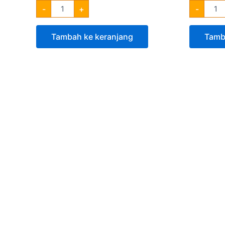
-
+
-
Tambah ke keranjang
Tamb