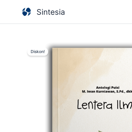
Lewati
Sintesia
ke
konten
Diskon!