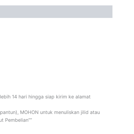
bih 14 hari hingga siap kirim ke alamat
n+pantun), MOHON untuk menuliskan jilid atau
t Pembelian””