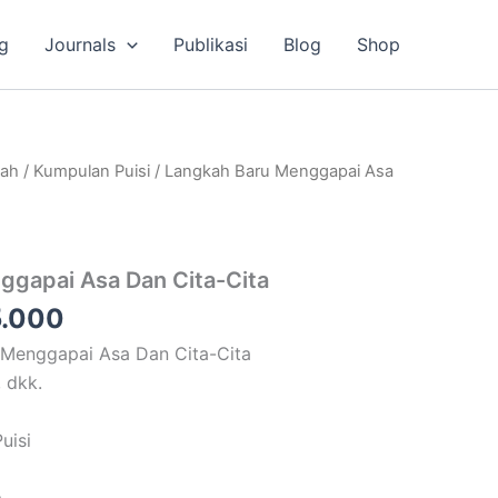
g
Journals
Publikasi
Blog
Shop
a
Harga
lah
/
Kumpulan Puisi
/ Langkah Baru Menggapai Asa
ya
saat
ah:
ini
.000.
adalah:
ggapai Asa Dan Cita-Cita
Rp35.000.
.000
u Menggapai Asa Dan Cita-Cita
, dkk.
uisi
m