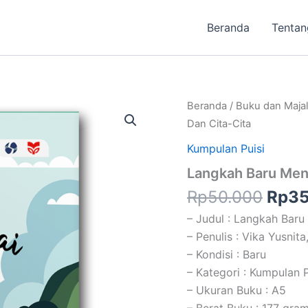
Beranda
Tentan
Harg
Beranda
/
Buku dan Maja
aslin
Dan Cita-Cita
adal
Kumpulan Puisi
Rp50
Langkah Baru Men
Rp
50.000
Rp
35
– Judul : Langkah Bar
– Penulis : Vika Yusnita
– Kondisi : Baru
– Kategori : Kumpulan P
– Ukuran Buku : A5
– Berat Buku : 177 gra