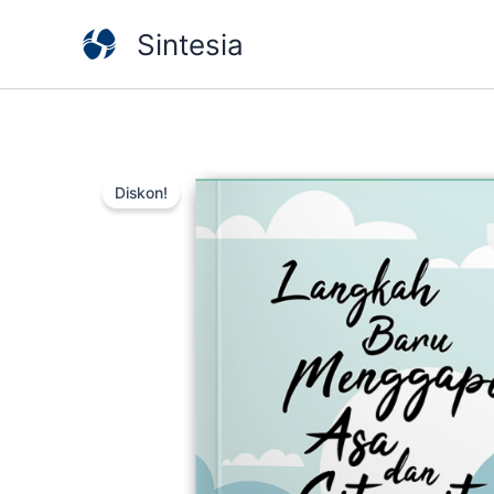
Lewati
Sintesia
ke
konten
Diskon!