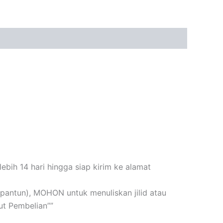
bih 14 hari hingga siap kirim ke alamat
n+pantun), MOHON untuk menuliskan jilid atau
t Pembelian””