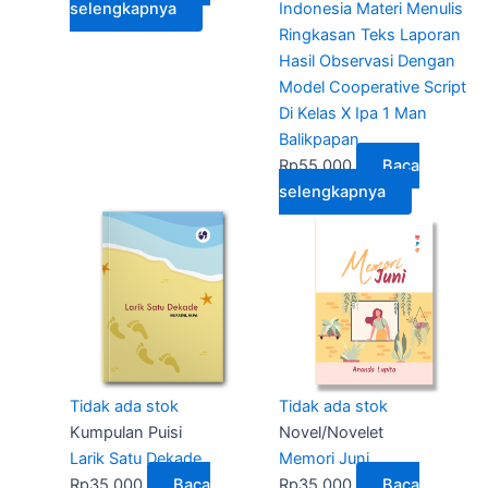
selengkapnya
Indonesia Materi Menulis
Ringkasan Teks Laporan
Hasil Observasi Dengan
Model Cooperative Script
Di Kelas X Ipa 1 Man
Balikpapan
Rp
55.000
Baca
selengkapnya
Tidak ada stok
Tidak ada stok
Kumpulan Puisi
Novel/Novelet
Larik Satu Dekade
Memori Juni
Rp
35.000
Baca
Rp
35.000
Baca