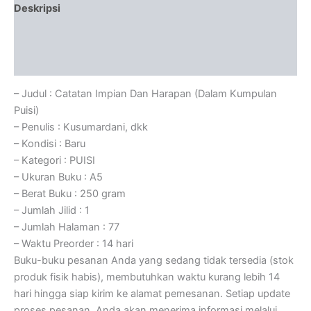
Deskripsi
Informasi Tambahan
Ulasan (0)
– Judul : Catatan Impian Dan Harapan (Dalam Kumpulan
Puisi)
– Penulis : Kusumardani, dkk
– Kondisi : Baru
– Kategori : PUISI
– Ukuran Buku : A5
– Berat Buku : 250 gram
– Jumlah Jilid : 1
– Jumlah Halaman : 77
– Waktu Preorder : 14 hari
Buku-buku pesanan Anda yang sedang tidak tersedia (stok
produk fisik habis), membutuhkan waktu kurang lebih 14
hari hingga siap kirim ke alamat pemesanan. Setiap update
proses pesanan, Anda akan menerima informasi melalui