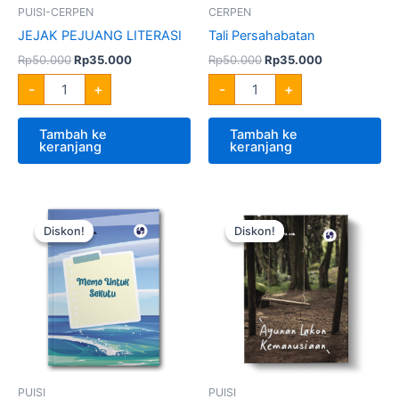
PUISI-CERPEN
CERPEN
JEJAK PEJUANG LITERASI
Tali Persahabatan
Rp
50.000
Rp
35.000
Rp
50.000
Rp
35.000
-
+
-
+
Tambah ke
Tambah ke
keranjang
keranjang
Harga
Harga
Harga
Harga
Kuantitas
Kuantitas
aslinya
saat
aslinya
saat
Memo
Ayunan
Diskon!
Diskon!
Diskon!
Diskon!
adalah:
ini
adalah:
ini
Untuk
Lakon
Rp50.000.
adalah:
Rp50.000.
adalah:
Sekutu
Kemanusiaan
Rp35.000.
Rp35.000.
PUISI
PUISI