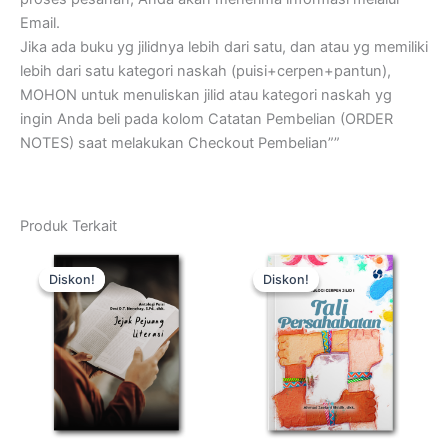
Email.
Jika ada buku yg jilidnya lebih dari satu, dan atau yg memiliki
lebih dari satu kategori naskah (puisi+cerpen+pantun),
MOHON untuk menuliskan jilid atau kategori naskah yg
ingin Anda beli pada kolom Catatan Pembelian (ORDER
NOTES) saat melakukan Checkout Pembelian””
Produk Terkait
Harga
Harga
Harga
Harga
Kuantitas
Kuantitas
aslinya
saat
aslinya
saat
JEJAK
Tali
Diskon!
Diskon!
Diskon!
Diskon!
adalah:
ini
adalah:
ini
PEJUANG
Persahabatan
Rp50.000.
adalah:
Rp50.000.
adalah:
LITERASI
Rp35.000.
Rp35.000.