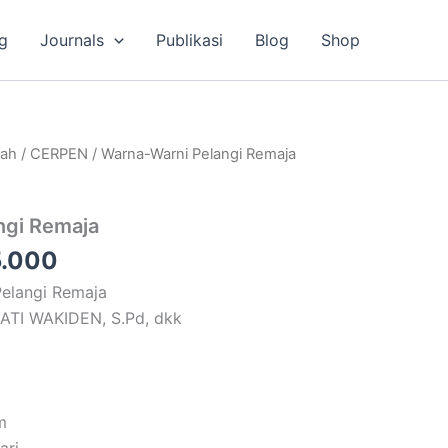
g
Journals
Publikasi
Blog
Shop
a
Harga
lah
/
CERPEN
/ Warna-Warni Pelangi Remaja
ya
saat
ah:
ini
ngi Remaja
.000.
adalah:
Rp35.000.
.000
Pelangi Remaja
YATI WAKIDEN, S.Pd, dkk
m
ari