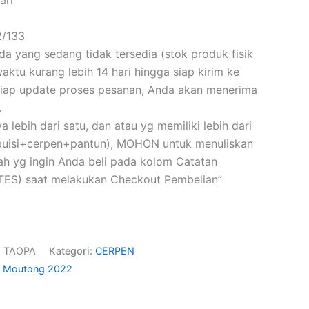
2/133
 yang sedang tidak tersedia (stok produk fisik
ktu kurang lebih 14 hari hingga siap kirim ke
iap update proses pesanan, Anda akan menerima
.
a lebih dari satu, dan atau yg memiliki lebih dari
(puisi+cerpen+pantun), MOHON untuk menuliskan
skah yg ingin Anda beli pada kolom Catatan
ES) saat melakukan Checkout Pembelian”
1 TAOPA
Kategori:
CERPEN
igi Moutong 2022