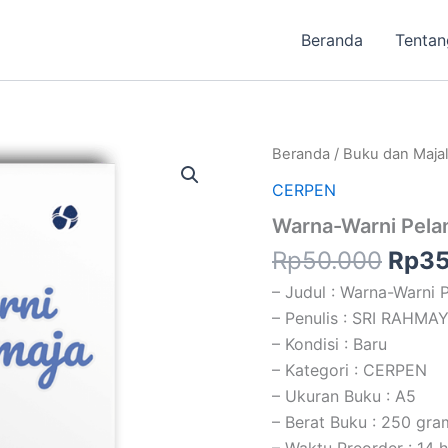
Beranda
Tentan
Harg
Beranda
/
Buku dan Maja
aslin
CERPEN
adal
Warna-Warni Pela
Rp50
Rp
50.000
Rp
35
– Judul : Warna-Warni 
– Penulis : SRI RAHMA
– Kondisi : Baru
– Kategori : CERPEN
– Ukuran Buku : A5
– Berat Buku : 250 gra
– Waktu Preorder : 14 h