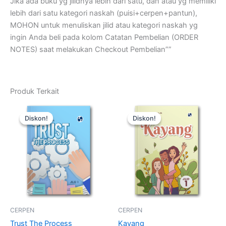
Jika ada buku yg jilidnya lebih dari satu, dan atau yg memiliki
lebih dari satu kategori naskah (puisi+cerpen+pantun),
MOHON untuk menuliskan jilid atau kategori naskah yg
ingin Anda beli pada kolom Catatan Pembelian (ORDER
NOTES) saat melakukan Checkout Pembelian””
Produk Terkait
Harga
Harga
Harga
Harga
Kuantitas
Kuantitas
aslinya
saat
aslinya
saat
Trust
Kayang
Diskon!
Diskon!
Diskon!
Diskon!
adalah:
ini
adalah:
ini
The
Rp50.000.
adalah:
Rp50.000.
adalah:
Process
Rp35.000.
Rp35.000.
CERPEN
CERPEN
Trust The Process
Kayang