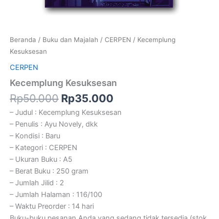
Beranda
/
Buku dan Majalah
/
CERPEN
/ Kecemplung
Kesuksesan
CERPEN
Kecemplung Kesuksesan
Rp
50.000
Rp
35.000
– Judul : Kecemplung Kesuksesan
– Penulis : Ayu Novely, dkk
– Kondisi : Baru
– Kategori : CERPEN
– Ukuran Buku : A5
– Berat Buku : 250 gram
– Jumlah Jilid : 2
– Jumlah Halaman : 116/100
– Waktu Preorder : 14 hari
Buku-buku pesanan Anda yang sedang tidak tersedia (stok