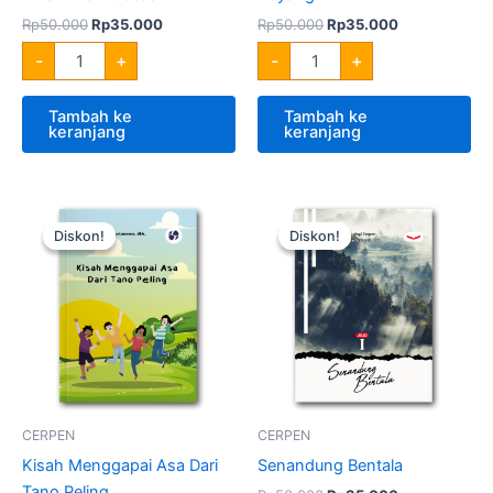
Rp
50.000
Rp
35.000
Rp
50.000
Rp
35.000
-
+
-
+
Tambah ke
Tambah ke
keranjang
keranjang
Harga
Harga
Harga
Harga
Kuantitas
Kuantitas
aslinya
saat
aslinya
saat
Kisah
Senandung
Diskon!
Diskon!
Diskon!
Diskon!
adalah:
ini
adalah:
ini
Menggapai
Bentala
Rp50.000.
adalah:
Rp50.000.
adalah:
Asa
Rp35.000.
Rp35.000.
Dari
Tano
Peling
CERPEN
CERPEN
Kisah Menggapai Asa Dari
Senandung Bentala
Tano Peling