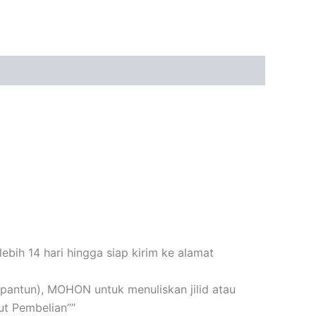
bih 14 hari hingga siap kirim ke alamat
n+pantun), MOHON untuk menuliskan jilid atau
t Pembelian””