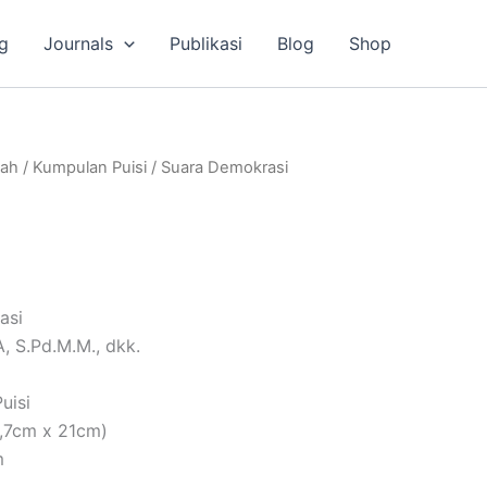
g
Journals
Publikasi
Blog
Shop
lah
/
Kumpulan Puisi
/ Suara Demokrasi
asi
, S.Pd.M.M., dkk.
uisi
9,7cm x 21cm)
m