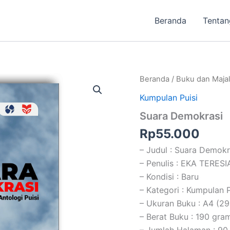
Beranda
Tentan
Beranda
/
Buku dan Maja
Kumpulan Puisi
Suara Demokrasi
Rp
55.000
– Judul : Suara Demokr
– Penulis : EKA TERESIA
– Kondisi : Baru
– Kategori : Kumpulan P
– Ukuran Buku : A4 (2
– Berat Buku : 190 gra
– Jumlah Halaman : 90