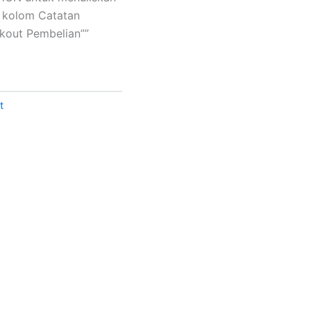
a kolom Catatan
out Pembelian””
t