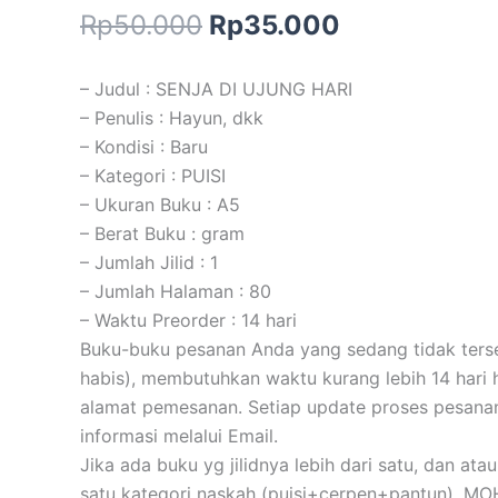
Rp
50.000
Rp
35.000
– Judul : SENJA DI UJUNG HARI
– Penulis : Hayun, dkk
– Kondisi : Baru
– Kategori : PUISI
– Ukuran Buku : A5
– Berat Buku : gram
– Jumlah Jilid : 1
– Jumlah Halaman : 80
– Waktu Preorder : 14 hari
Buku-buku pesanan Anda yang sedang tidak tersed
habis), membutuhkan waktu kurang lebih 14 hari h
alamat pemesanan. Setiap update proses pesana
informasi melalui Email.
Jika ada buku yg jilidnya lebih dari satu, dan atau
satu kategori naskah (puisi+cerpen+pantun), M