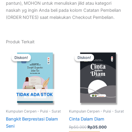
pantun), MOHON untuk menuliskan jilid atau kategori
naskah yg ingin Anda beli pada kolom Catatan Pembelian
(ORDER NOTES) saat melakukan Checkout Pembelian.
Produk Terkait
Harga
Harga
Harga
Harga
Kuantitas
aslinya
saat
aslinya
saat
Cinta
Diskon!
Diskon!
Diskon!
Diskon!
adalah:
ini
adalah:
ini
Dalam
Rp50.000.
adalah:
Rp50.000.
adalah:
Diam
Rp35.000.
Rp35.000.
TIDAK ADA STOK
Kumpulan Cerpen - Puisi - Surat
Kumpulan Cerpen - Puisi - Surat
Bangkit Berprestasi Dalam
Cinta Dalam Diam
Seni
Rp
50.000
Rp
35.000