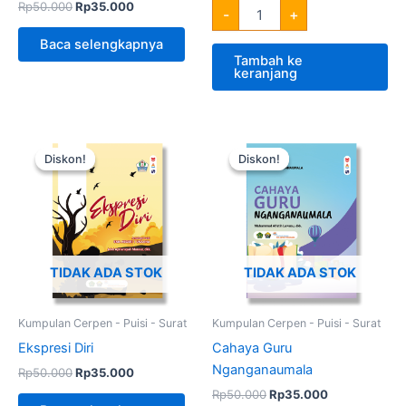
Rp
50.000
Rp
35.000
-
+
Baca selengkapnya
Tambah ke
keranjang
Harga
Harga
Harga
Harga
aslinya
saat
aslinya
saat
Diskon!
Diskon!
Diskon!
Diskon!
adalah:
ini
adalah:
ini
Rp50.000.
adalah:
Rp50.000.
adalah:
Rp35.000.
Rp35.000.
TIDAK ADA STOK
TIDAK ADA STOK
Kumpulan Cerpen - Puisi - Surat
Kumpulan Cerpen - Puisi - Surat
Ekspresi Diri
Cahaya Guru
Nganganaumala
Rp
50.000
Rp
35.000
Rp
50.000
Rp
35.000