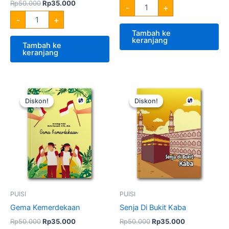
Rp
50.000
Rp
35.000
-
+
-
+
Tambah ke
keranjang
Tambah ke
keranjang
Harga
Harga
Harga
Harga
Kuantitas
Kuantitas
aslinya
saat
aslinya
saat
Gema
Senja
Diskon!
Diskon!
Diskon!
Diskon!
adalah:
ini
adalah:
ini
Kemerdekaan
Di
Rp50.000.
adalah:
Rp50.000.
adalah:
Bukit
Rp35.000.
Rp35.000.
Kaba
PUISI
PUISI
Gema Kemerdekaan
Senja Di Bukit Kaba
Rp
50.000
Rp
35.000
Rp
50.000
Rp
35.000