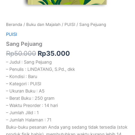
Beranda
/
Buku dan Majalah
/
PUISI
/ Sang Pejuang
PUISI
Sang Pejuang
Rp
50.000
Rp
35.000
– Judul : Sang Pejuang
– Penulis : LINDATANG, S.Pd., dkk
– Kondisi : Baru
– Kategori : PUISI
– Ukuran Buku : A5
– Berat Buku : 250 gram
– Waktu Preorder : 14 hari
– Jumlah Jilid : 1
– Jumlah Halaman : 71
Buku-buku pesanan Anda yang sedang tidak tersedia (stok
produk fisik habis), membutuhkan waktu kurang lebih 14