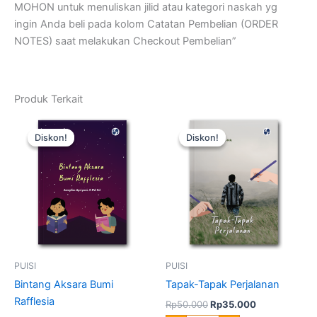
MOHON untuk menuliskan jilid atau kategori naskah yg
ingin Anda beli pada kolom Catatan Pembelian (ORDER
NOTES) saat melakukan Checkout Pembelian”
Produk Terkait
Harga
Harga
Harga
Harga
Kuantitas
Kuantitas
aslinya
saat
aslinya
saat
Bintang
Tapak-
Diskon!
Diskon!
Diskon!
Diskon!
adalah:
ini
adalah:
ini
Aksara
Tapak
Rp50.000.
adalah:
Rp50.000.
adalah:
Bumi
Perjalanan
Rp35.000.
Rp35.000.
Rafflesia
PUISI
PUISI
Bintang Aksara Bumi
Tapak-Tapak Perjalanan
Rafflesia
Rp
50.000
Rp
35.000