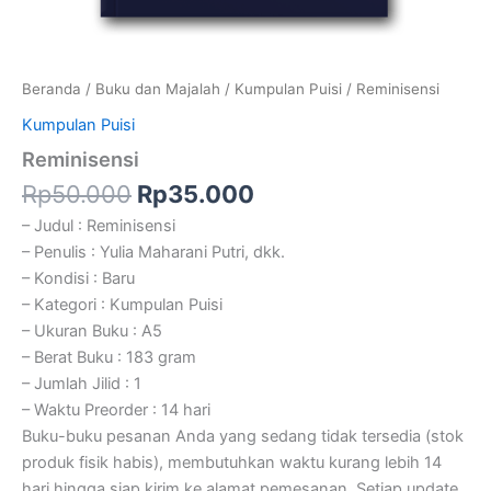
Beranda
/
Buku dan Majalah
/
Kumpulan Puisi
/ Reminisensi
Kumpulan Puisi
Reminisensi
Rp
50.000
Rp
35.000
– Judul : Reminisensi
– Penulis : Yulia Maharani Putri, dkk.
– Kondisi : Baru
– Kategori : Kumpulan Puisi
– Ukuran Buku : A5
– Berat Buku : 183 gram
– Jumlah Jilid : 1
– Waktu Preorder : 14 hari
Buku-buku pesanan Anda yang sedang tidak tersedia (stok
produk fisik habis), membutuhkan waktu kurang lebih 14
hari hingga siap kirim ke alamat pemesanan. Setiap update