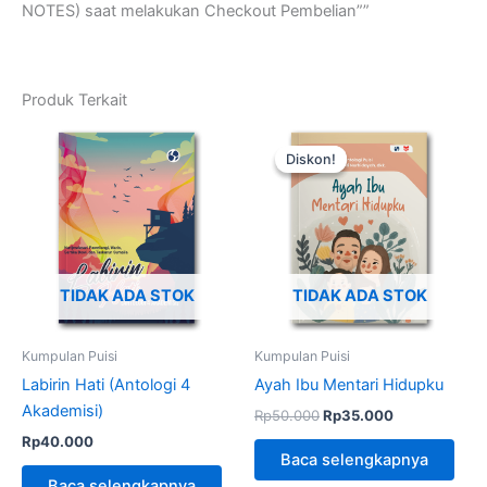
NOTES) saat melakukan Checkout Pembelian””
Produk Terkait
Harga
Harga
aslinya
saat
Diskon!
Diskon!
adalah:
ini
Rp50.000.
adalah:
Rp35.000.
TIDAK ADA STOK
TIDAK ADA STOK
Kumpulan Puisi
Kumpulan Puisi
Labirin Hati (Antologi 4
Ayah Ibu Mentari Hidupku
Akademisi)
Rp
50.000
Rp
35.000
Rp
40.000
Baca selengkapnya
Baca selengkapnya