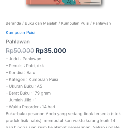
Beranda
/
Buku dan Majalah
/
Kumpulan Puisi
/ Pahlawan
Kumpulan Puisi
Pahlawan
Rp
50.000
Rp
35.000
– Judul : Pahlawan
– Penulis : Patri, dkk
– Kondisi : Baru
– Kategori : Kumpulan Puisi
– Ukuran Buku : A5
– Berat Buku : 179 gram
– Jumlah Jilid : 1
– Waktu Preorder : 14 hari
Buku-buku pesanan Anda yang sedang tidak tersedia (stok
produk fisik habis), membutuhkan waktu kurang lebih 14
hari hingga siap kirim ke alamat pemesanan. Setiap update