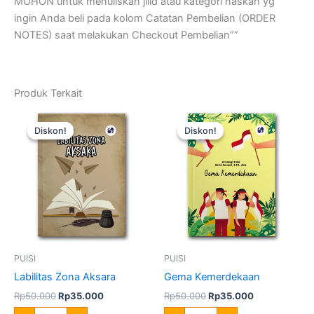
MOHON untuk menuliskan jilid atau kategori naskah yg
ingin Anda beli pada kolom Catatan Pembelian (ORDER
NOTES) saat melakukan Checkout Pembelian””
Produk Terkait
Harga
Harga
Harga
Harga
Kuantitas
Kuantitas
aslinya
saat
aslinya
saat
Labilitas
Gema
Diskon!
Diskon!
Diskon!
Diskon!
adalah:
ini
adalah:
ini
Zona
Kemerdekaan
Rp50.000.
adalah:
Rp50.000.
adalah:
Aksara
Rp35.000.
Rp35.000.
PUISI
PUISI
Labilitas Zona Aksara
Gema Kemerdekaan
Rp
50.000
Rp
35.000
Rp
50.000
Rp
35.000