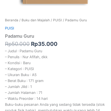
Beranda
/
Buku dan Majalah
/
PUISI
/ Padamu Guru
PUISI
Padamu Guru
Rp
50.000
Rp
35.000
– Judul : Padamu Guru
– Penulis : Nur Afifah, dkk
– Kondisi : Baru
– Kategori : PUISI
– Ukuran Buku : A5
– Berat Buku : 171 gram
– Jumlah Jilid : 1
– Jumlah Halaman : 71
– Waktu Preorder : 14 hari
Buku-buku pesanan Anda yang sedang tidak tersedia (stok
produk fisik habis), membutuhkan waktu kurang lebih 14