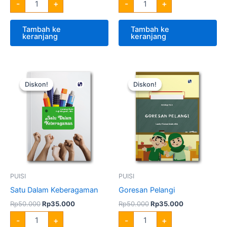
-
+
-
+
Tambah ke
Tambah ke
keranjang
keranjang
Harga
Harga
Harga
Harga
Kuantitas
Kuantitas
aslinya
saat
aslinya
saat
Satu
Goresan
Diskon!
Diskon!
Diskon!
Diskon!
adalah:
ini
adalah:
ini
Dalam
Pelangi
Rp50.000.
adalah:
Rp50.000.
adalah:
Keberagaman
Rp35.000.
Rp35.000.
PUISI
PUISI
Satu Dalam Keberagaman
Goresan Pelangi
Rp
50.000
Rp
35.000
Rp
50.000
Rp
35.000
-
+
-
+