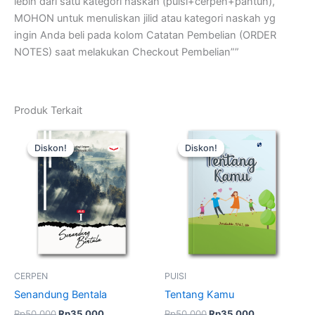
lebih dari satu kategori naskah (puisi+cerpen+pantun),
MOHON untuk menuliskan jilid atau kategori naskah yg
ingin Anda beli pada kolom Catatan Pembelian (ORDER
NOTES) saat melakukan Checkout Pembelian””
Produk Terkait
Harga
Harga
Harga
Harga
Kuantitas
Kuantitas
aslinya
saat
aslinya
saat
Senandung
Tentang
Diskon!
Diskon!
Diskon!
Diskon!
adalah:
ini
adalah:
ini
Bentala
Kamu
Rp50.000.
adalah:
Rp50.000.
adalah:
Rp35.000.
Rp35.000.
CERPEN
PUISI
Senandung Bentala
Tentang Kamu
Rp
50.000
Rp
35.000
Rp
50.000
Rp
35.000