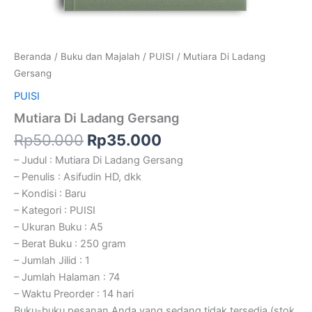
Beranda
/
Buku dan Majalah
/
PUISI
/ Mutiara Di Ladang
Gersang
PUISI
Mutiara Di Ladang Gersang
Rp
50.000
Rp
35.000
– Judul : Mutiara Di Ladang Gersang
– Penulis : Asifudin HD, dkk
– Kondisi : Baru
– Kategori : PUISI
– Ukuran Buku : A5
– Berat Buku : 250 gram
– Jumlah Jilid : 1
– Jumlah Halaman : 74
– Waktu Preorder : 14 hari
Buku-buku pesanan Anda yang sedang tidak tersedia (stok