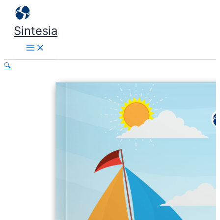
Lewati
ke
Sintesia
konten
🔍