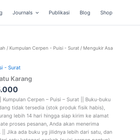
g
Journals
Publikasi
Blog
Shop
a
Harga
lah
/
Kumpulan Cerpen - Puisi - Surat
/ Mengukir Asa
ya
saat
ah:
ini
i - Surat
.000.
adalah:
atu Karang
Rp35.000.
.000
| Kumpulan Cerpen – Puisi – Surat || Buku-buku
ng tidak tersedia (stok produk fisik habis),
ng lebih 14 hari hingga siap kirim ke alamat
ate proses pesanan, Anda akan menerima
 || Jika ada buku yg jilidnya lebih dari satu, dan
dari satu kategori naskah (puisi cerpen pantun),