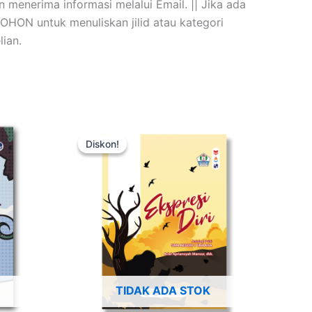
 menerima informasi melalui Email. || Jika ada
 MOHON untuk menuliskan jilid atau kategori
ian.
Harga
Harga
aslinya
saat
Diskon!
Diskon!
adalah:
ini
Rp50.000.
adalah:
Rp35.000.
TIDAK ADA STOK