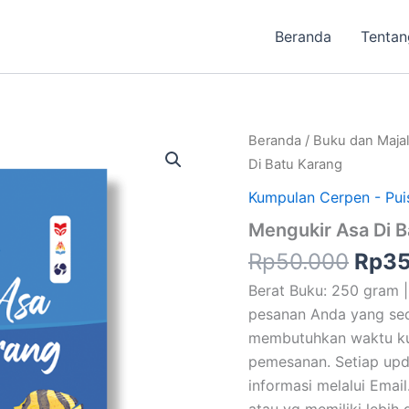
Beranda
Tentan
Harg
Beranda
/
Buku dan Maja
aslin
Di Batu Karang
adal
Kumpulan Cerpen - Puis
Rp50
Mengukir Asa Di B
Rp
50.000
Rp
35
Berat Buku: 250 gram |
pesanan Anda yang seda
membutuhkan waktu kura
pemesanan. Setiap upd
informasi melalui Email.
atau yg memiliki lebih 