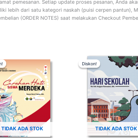
alamat pemesanan. Setiap update proses pesanan, Anda akan
iliki lebih dari satu kategori naskah (puisi cerpen pantun),
Pembelian (ORDER NOTES) saat melakukan Checkout Pembel
Harga
Harga
Harga
Harga
aslinya
saat
aslinya
saat
n!
n!
Diskon!
Diskon!
adalah:
ini
adalah:
ini
Rp50.000.
adalah:
Rp50.000.
adalah:
Rp35.000.
Rp35.000.
TIDAK ADA STOK
TIDAK ADA STOK