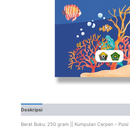
Deskripsi
Ulasan (0)
Berat Buku: 250 gram || Kumpulan Cerpen – Puisi