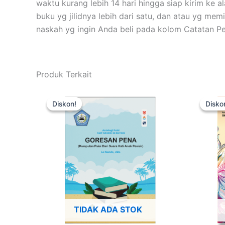
waktu kurang lebih 14 hari hingga siap kirim ke 
buku yg jilidnya lebih dari satu, dan atau yg mem
naskah yg ingin Anda beli pada kolom Catatan 
Produk Terkait
Harga
Harga
aslinya
saat
Diskon!
Diskon!
Disko
Disko
adalah:
ini
Rp50.000.
adalah:
Rp35.000.
TIDAK ADA STOK