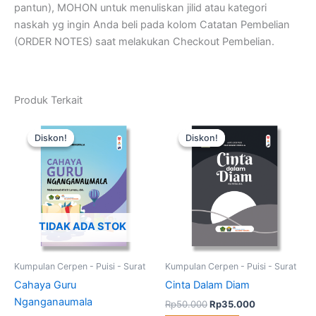
pantun), MOHON untuk menuliskan jilid atau kategori
naskah yg ingin Anda beli pada kolom Catatan Pembelian
(ORDER NOTES) saat melakukan Checkout Pembelian.
Produk Terkait
Harga
Harga
Harga
Harga
Kuantitas
aslinya
saat
aslinya
saat
Cinta
Diskon!
Diskon!
Diskon!
Diskon!
adalah:
ini
adalah:
ini
Dalam
Rp50.000.
adalah:
Rp50.000.
adalah:
Diam
Rp35.000.
Rp35.000.
TIDAK ADA STOK
Kumpulan Cerpen - Puisi - Surat
Kumpulan Cerpen - Puisi - Surat
Cahaya Guru
Cinta Dalam Diam
Nganganaumala
Rp
50.000
Rp
35.000