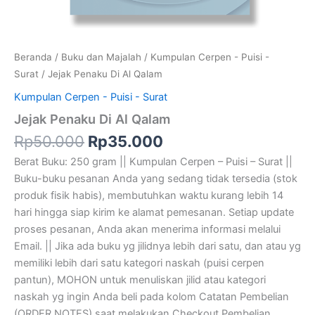
Beranda
/
Buku dan Majalah
/
Kumpulan Cerpen - Puisi -
Surat
/ Jejak Penaku Di Al Qalam
Kumpulan Cerpen - Puisi - Surat
Jejak Penaku Di Al Qalam
Rp
50.000
Rp
35.000
Berat Buku: 250 gram || Kumpulan Cerpen – Puisi – Surat ||
Buku-buku pesanan Anda yang sedang tidak tersedia (stok
produk fisik habis), membutuhkan waktu kurang lebih 14
hari hingga siap kirim ke alamat pemesanan. Setiap update
proses pesanan, Anda akan menerima informasi melalui
Email. || Jika ada buku yg jilidnya lebih dari satu, dan atau yg
memiliki lebih dari satu kategori naskah (puisi cerpen
pantun), MOHON untuk menuliskan jilid atau kategori
naskah yg ingin Anda beli pada kolom Catatan Pembelian
(ORDER NOTES) saat melakukan Checkout Pembelian.