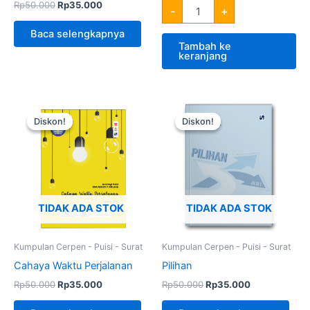
Rp
50.000
Rp
35.000
-
+
Baca selengkapnya
Tambah ke
keranjang
Harga
Harga
Harga
Harga
aslinya
saat
aslinya
saat
Diskon!
Diskon!
Diskon!
Diskon!
adalah:
ini
adalah:
ini
Rp50.000.
adalah:
Rp50.000.
adalah:
Rp35.000.
Rp35.000.
TIDAK ADA STOK
TIDAK ADA STOK
Kumpulan Cerpen - Puisi - Surat
Kumpulan Cerpen - Puisi - Surat
Cahaya Waktu Perjalanan
Pilihan
Rp
50.000
Rp
35.000
Rp
50.000
Rp
35.000