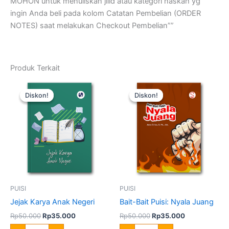
MOHON untuk menuliskan jilid atau kategori naskah yg
ingin Anda beli pada kolom Catatan Pembelian (ORDER
NOTES) saat melakukan Checkout Pembelian””
Produk Terkait
Harga
Harga
Harga
Harga
Kuantitas
Kuantitas
aslinya
saat
aslinya
saat
Jejak
Bait-
Diskon!
Diskon!
Diskon!
Diskon!
adalah:
ini
adalah:
ini
Karya
Bait
Rp50.000.
adalah:
Rp50.000.
adalah:
Anak
Puisi:
Rp35.000.
Rp35.000.
Negeri
Nyala
Juang
PUISI
PUISI
Jejak Karya Anak Negeri
Bait-Bait Puisi: Nyala Juang
Rp
50.000
Rp
35.000
Rp
50.000
Rp
35.000