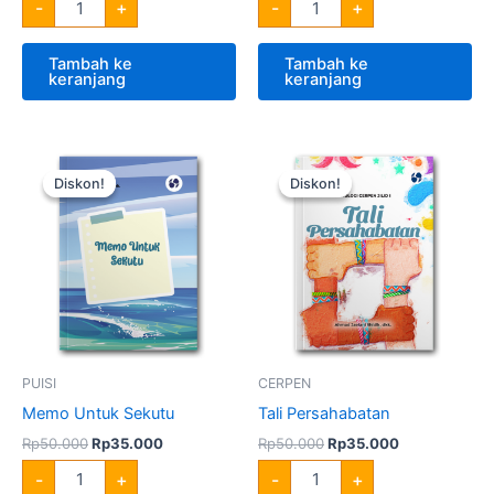
-
+
-
+
Tambah ke
Tambah ke
keranjang
keranjang
Harga
Harga
Harga
Harga
Kuantitas
Kuantitas
aslinya
saat
aslinya
saat
Memo
Tali
Diskon!
Diskon!
Diskon!
Diskon!
adalah:
ini
adalah:
ini
Untuk
Persahabatan
Rp50.000.
adalah:
Rp50.000.
adalah:
Sekutu
Rp35.000.
Rp35.000.
PUISI
CERPEN
Memo Untuk Sekutu
Tali Persahabatan
Rp
50.000
Rp
35.000
Rp
50.000
Rp
35.000
-
+
-
+