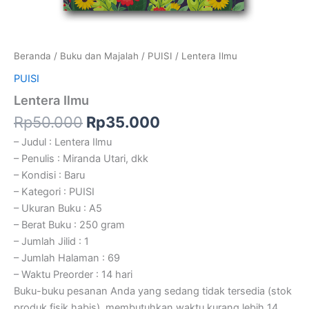
Beranda
/
Buku dan Majalah
/
PUISI
/ Lentera Ilmu
PUISI
Lentera Ilmu
Rp
50.000
Rp
35.000
– Judul : Lentera Ilmu
– Penulis : Miranda Utari, dkk
– Kondisi : Baru
– Kategori : PUISI
– Ukuran Buku : A5
– Berat Buku : 250 gram
– Jumlah Jilid : 1
– Jumlah Halaman : 69
– Waktu Preorder : 14 hari
Buku-buku pesanan Anda yang sedang tidak tersedia (stok
produk fisik habis), membutuhkan waktu kurang lebih 14