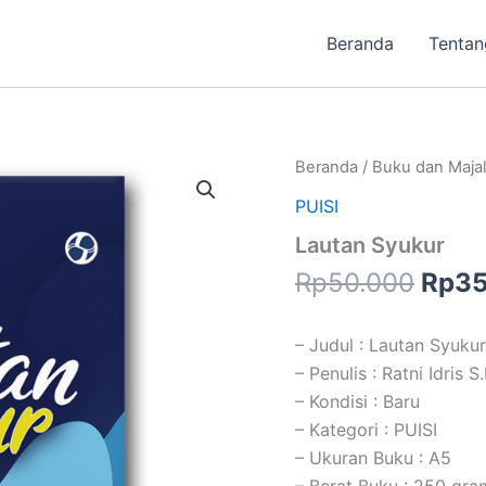
Beranda
Tentan
Harg
Kuantitas
Beranda
/
Buku dan Maja
Lautan
aslin
PUISI
Syukur
adal
Lautan Syukur
Rp50
Rp
50.000
Rp
35
– Judul : Lautan Syukur
– Penulis : Ratni Idris S
– Kondisi : Baru
– Kategori : PUISI
– Ukuran Buku : A5
– Berat Buku : 250 gra