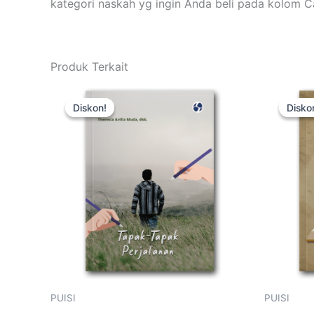
kategori naskah yg ingin Anda beli pada kolom
Produk Terkait
Harga
Harga
Kuantitas
Kuanti
aslinya
saat
Tapak-
Labili
Diskon!
Diskon!
Disko
Disko
adalah:
ini
Tapak
Zona
Rp50.000.
adalah:
Perjalanan
Aksar
Rp35.000.
PUISI
PUISI