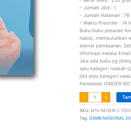
– Jumlah Jilid : 1
– Jumlah Halaman : 78
– Waktu Preorder : 14 h
Buku-buku pesanan Anda
habis), membutuhkan wa
alamat pemesanan. Set
informasi melalui Email
Jika ada buku yg jilidny
satu kategori naskah 
jilid atau kategori na
Pembelian (ORDER NOT
-
+
Tam
SKU:
MTs NEGERI 2 TID
Tag:
GSMB NASIONAL 20