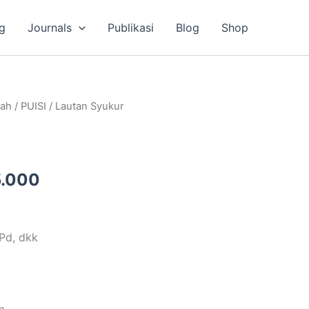
g
Journals
Publikasi
Blog
Shop
a
Harga
lah
/
PUISI
/ Lautan Syukur
ya
saat
ah:
ini
.000.
adalah:
Rp35.000.
.000
.Pd, dkk
m