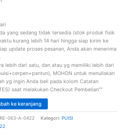
ari
 yang sedang tidak tersedia (stok produk fisik
ktu kurang lebih 14 hari hingga siap kirim ke
iap update proses pesanan, Anda akan menerima
.
a lebih dari satu, dan atau yg memiliki lebih dari
(puisi+cerpen+pantun), MOHON untuk menuliskan
skah yg ingin Anda beli pada kolom Catatan
ES) saat melakukan Checkout Pembelian””
bah ke keranjang
ORE-063-A-0422
Kategori:
PUISI
22