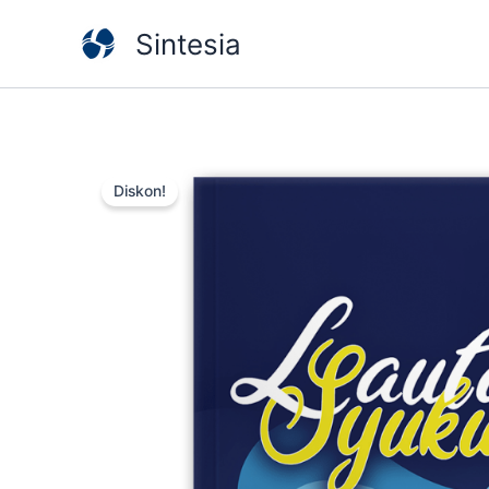
Lewati
Sintesia
ke
konten
Diskon!