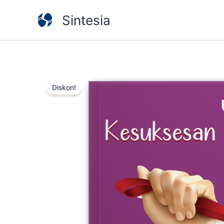
Lewati
Sintesia
ke
konten
Diskon!