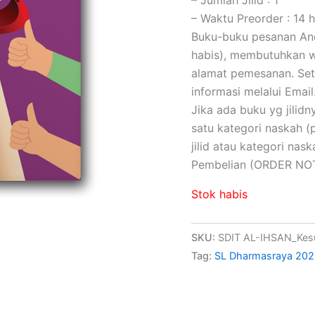
– Waktu Preorder : 14 h
Buku-buku pesanan Anda
habis), membutuhkan wa
alamat pemesanan. Set
informasi melalui Email
Jika ada buku yg jilidny
satu kategori naskah 
jilid atau kategori na
Pembelian (ORDER NOT
Stok habis
SKU:
SDIT AL-IHSAN_Kes
Tag:
SL Dharmasraya 20