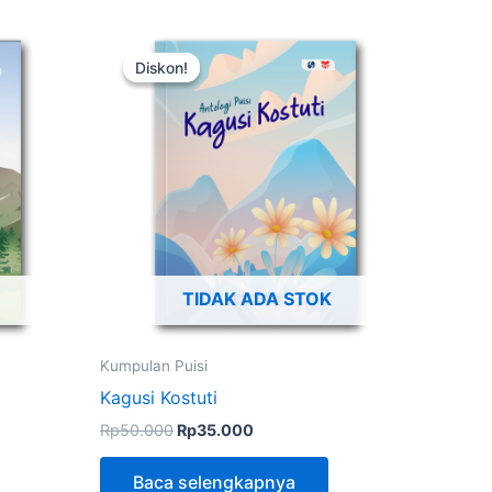
Harga
Harga
aslinya
saat
Diskon!
Diskon!
adalah:
ini
Rp50.000.
adalah:
Rp35.000.
TIDAK ADA STOK
Kumpulan Puisi
Kagusi Kostuti
Rp
50.000
Rp
35.000
Baca selengkapnya