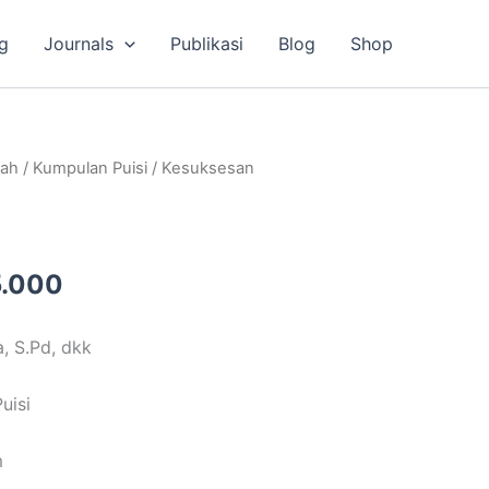
g
Journals
Publikasi
Blog
Shop
a
Harga
lah
/
Kumpulan Puisi
/ Kesuksesan
ya
saat
ah:
ini
.000.
adalah:
Rp35.000.
.000
a, S.Pd, dkk
uisi
m