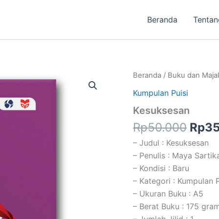
Beranda
Tentan
Harg
Beranda
/
Buku dan Maja
aslin
Kumpulan Puisi
adal
Kesuksesan
Rp50
Rp
50.000
Rp
35
– Judul : Kesuksesan
– Penulis : Maya Sartik
– Kondisi : Baru
– Kategori : Kumpulan P
– Ukuran Buku : A5
– Berat Buku : 175 gra
– Jumlah Jilid : 1