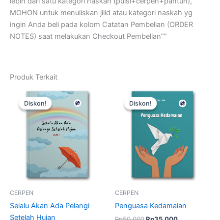
lebih dari satu kategori naskah (puisi+cerpen+pantun),
MOHON untuk menuliskan jilid atau kategori naskah yg
ingin Anda beli pada kolom Catatan Pembelian (ORDER
NOTES) saat melakukan Checkout Pembelian””
Produk Terkait
Harga
Harga
Harga
Harga
Kuantitas
Kuantitas
aslinya
saat
aslinya
saat
Selalu
Penguasa
Diskon!
Diskon!
Diskon!
Diskon!
adalah:
ini
adalah:
ini
Akan
Kedamaian
Rp50.000.
adalah:
Rp50.000.
adalah:
Ada
Rp35.000.
Rp35.000.
Pelangi
Setelah
Hujan
CERPEN
CERPEN
Selalu Akan Ada Pelangi
Penguasa Kedamaian
Setelah Hujan
Rp
50.000
Rp
35.000