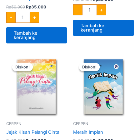
Rp
50.000
Rp
35.000
-
+
-
+
Tambah ke
keranjang
Tambah ke
keranjang
Harga
Harga
Harga
Harga
Kuantitas
Kuantitas
aslinya
saat
aslinya
saat
Jejak
Meraih
Diskon!
Diskon!
Diskon!
Diskon!
adalah:
ini
adalah:
ini
Kisah
Impian
Rp50.000.
adalah:
Rp50.000.
adalah:
Pelangi
Rp35.000.
Rp35.000.
Cinta
CERPEN
CERPEN
Jejak Kisah Pelangi Cinta
Meraih Impian