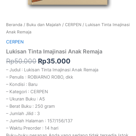
Beranda
/
Buku dan Majalah
/
CERPEN
/ Lukisan Tinta Imajinasi
Anak Remaja
CERPEN
Lukisan Tinta Imajinasi Anak Remaja
Rp
50.000
Rp
35.000
– Judul : Lukisan Tinta Imajinasi Anak Remaja
– Penulis : ROBIARNO ROBO, dkk
– Kondisi : Baru
– Kategori : CERPEN
– Ukuran Buku : A5
– Berat Buku : 250 gram
– Jumlah Jilid : 3
– Jumlah Halaman : 157/156/137
– Waktu Preorder : 14 hari
Buku-buku pesanan Anda yang sedang tidak tersedia (stok