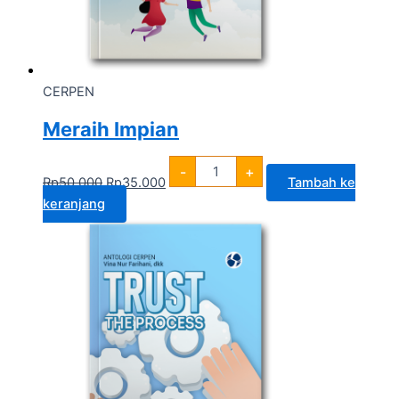
CERPEN
Meraih Impian
-
+
Rp
50.000
Rp
35.000
Tambah ke
keranjang