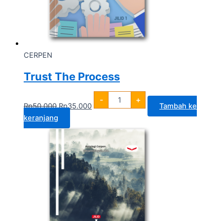
CERPEN
Trust The Process
-
+
Rp
50.000
Rp
35.000
Tambah ke
keranjang