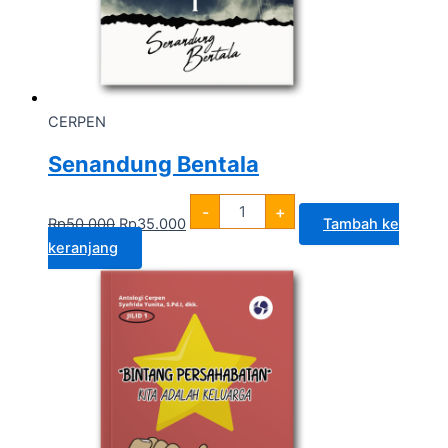
CERPEN
Senandung Bentala
-
+
Rp
50.000
Rp
35.000
Tambah ke
keranjang