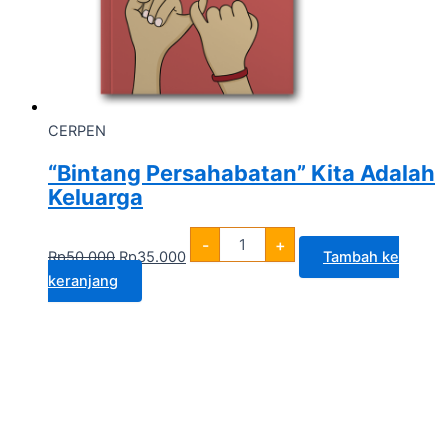
CERPEN
“Bintang Persahabatan” Kita Adalah
Keluarga
-
+
Rp
50.000
Rp
35.000
Tambah ke
keranjang