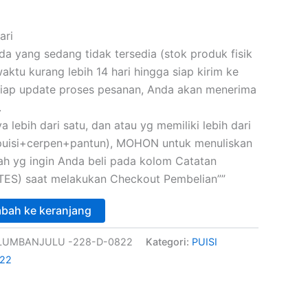
ari
 yang sedang tidak tersedia (stok produk fisik
ktu kurang lebih 14 hari hingga siap kirim ke
iap update proses pesanan, Anda akan menerima
.
a lebih dari satu, dan atau yg memiliki lebih dari
(puisi+cerpen+pantun), MOHON untuk menuliskan
skah yg ingin Anda beli pada kolom Catatan
ES) saat melakukan Checkout Pembelian””
bah ke keranjang
 LUMBANJULU -228-D-0822
Kategori:
PUISI
22