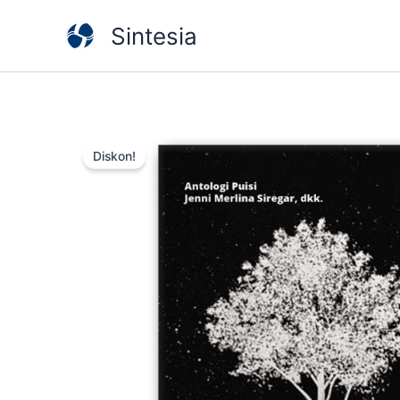
Lewati
Sintesia
ke
konten
Diskon!