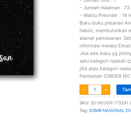
– Jumlah Halaman : 73
– Waktu Preorder : 14 h
Buku-buku pesanan Anda
habis), membutuhkan wa
alamat pemesanan. Set
informasi melalui Email
Jika ada buku yg jilidny
satu kategori naskah 
jilid atau kategori na
Pembelian (ORDER NOT
-
+
Tam
SKU:
SD NEGERI 173281
Tag:
GSMB NASIONAL 20