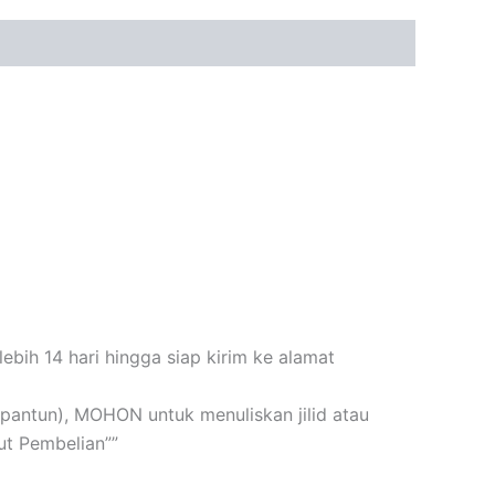
bih 14 hari hingga siap kirim ke alamat
n+pantun), MOHON untuk menuliskan jilid atau
t Pembelian””