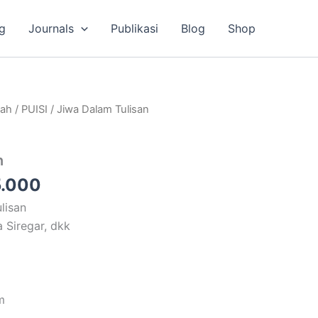
g
Journals
Publikasi
Blog
Shop
a
Harga
lah
/
PUISI
/ Jiwa Dalam Tulisan
ya
saat
ah:
ini
n
.000.
adalah:
Rp35.000.
.000
lisan
a Siregar, dkk
m