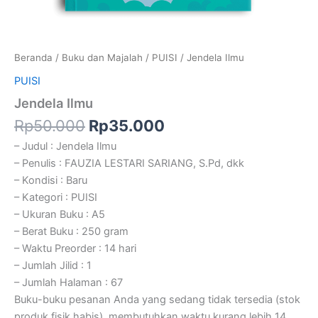
Beranda
/
Buku dan Majalah
/
PUISI
/ Jendela Ilmu
PUISI
Jendela Ilmu
Rp
50.000
Rp
35.000
– Judul : Jendela Ilmu
– Penulis : FAUZIA LESTARI SARIANG, S.Pd, dkk
– Kondisi : Baru
– Kategori : PUISI
– Ukuran Buku : A5
– Berat Buku : 250 gram
– Waktu Preorder : 14 hari
– Jumlah Jilid : 1
– Jumlah Halaman : 67
Buku-buku pesanan Anda yang sedang tidak tersedia (stok
produk fisik habis), membutuhkan waktu kurang lebih 14