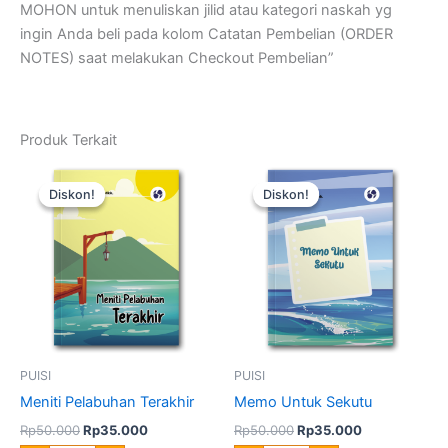
MOHON untuk menuliskan jilid atau kategori naskah yg
ingin Anda beli pada kolom Catatan Pembelian (ORDER
NOTES) saat melakukan Checkout Pembelian”
Produk Terkait
Harga
Harga
Harga
Harga
Kuantitas
Kuantitas
aslinya
saat
aslinya
saat
Meniti
Memo
Diskon!
Diskon!
Diskon!
Diskon!
adalah:
ini
adalah:
ini
Pelabuhan
Untuk
Rp50.000.
adalah:
Rp50.000.
adalah:
Terakhir
Sekutu
Rp35.000.
Rp35.000.
PUISI
PUISI
Meniti Pelabuhan Terakhir
Memo Untuk Sekutu
Rp
50.000
Rp
35.000
Rp
50.000
Rp
35.000