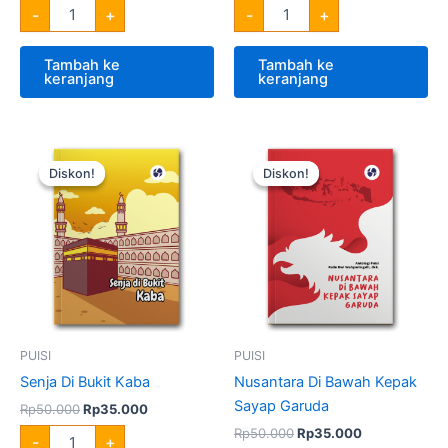
-
+
-
+
Tambah ke
Tambah ke
keranjang
keranjang
Harga
Harga
Harga
Harga
Kuantitas
Kuantitas
aslinya
saat
aslinya
saat
Senja
Nusantara
Diskon!
Diskon!
Diskon!
Diskon!
adalah:
ini
adalah:
ini
Di
Di
Rp50.000.
adalah:
Rp50.000.
adalah:
Bukit
Bawah
Rp35.000.
Rp35.000.
Kaba
Kepak
Sayap
Garuda
PUISI
PUISI
Senja Di Bukit Kaba
Nusantara Di Bawah Kepak
Sayap Garuda
Rp
50.000
Rp
35.000
Rp
50.000
Rp
35.000
-
+