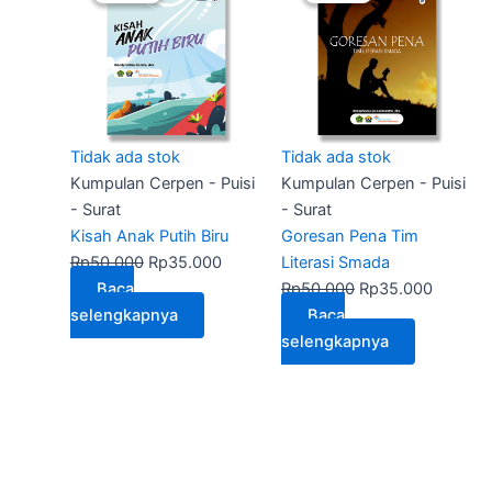
adalah:
ini
adalah:
ini
Rp50.000.
adalah:
Rp50.000.
adalah:
Rp35.000.
Rp35.0
Tidak ada stok
Tidak ada stok
Kumpulan Cerpen - Puisi
Kumpulan Cerpen - Puisi
- Surat
- Surat
Kisah Anak Putih Biru
Goresan Pena Tim
Rp
50.000
Rp
35.000
Literasi Smada
Baca
Rp
50.000
Rp
35.000
selengkapnya
Baca
selengkapnya