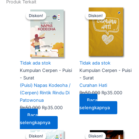
Produk Terkait
Harga
Harga
Harga
Harga
Diskon!
Diskon!
Diskon!
Diskon!
aslinya
saat
aslinya
saat
adalah:
ini
adalah:
ini
Rp50.000.
adalah:
Rp50.000.
adalah:
Rp35.000.
Rp35.0
Tidak ada stok
Tidak ada stok
Kumpulan Cerpen - Puisi
Kumpulan Cerpen - Puisi
- Surat
- Surat
(Puisi) Napas Kodeoha /
Curahan Hati
(Cerpen) Rintik Rindu Di
Rp
50.000
Rp
35.000
Patowonua
Baca
Rp
50.000
Rp
35.000
selengkapnya
Baca
selengkapnya
Harga
Harga
Harga
Harga
Diskon!
Diskon!
Diskon!
Diskon!
aslinya
saat
aslinya
saat