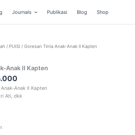
g
Journals
Publikasi
Blog
Shop
a
Harga
lah
/
PUISI
/ Goresan Tinta Anak-Anak Il Kapten
ya
saat
ah:
ini
k-Anak Il Kapten
.000.
adalah:
Rp35.000.
.000
a Anak-Anak Il Kapten
ri Ati, dkk
m