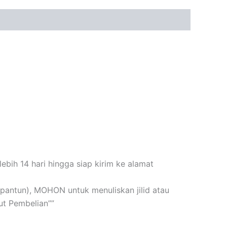
bih 14 hari hingga siap kirim ke alamat
n+pantun), MOHON untuk menuliskan jilid atau
t Pembelian””