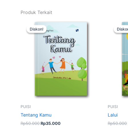
Produk Terkait
Harga
Harga
Kuantitas
Kuanti
aslinya
saat
Tentang
Lalui
Diskon!
Diskon!
Disko
Disko
adalah:
ini
Kamu
Rp50.000.
adalah:
Rp35.000.
PUISI
PUISI
Tentang Kamu
Lalui
Rp
50.000
Rp
35.000
Rp
50.000