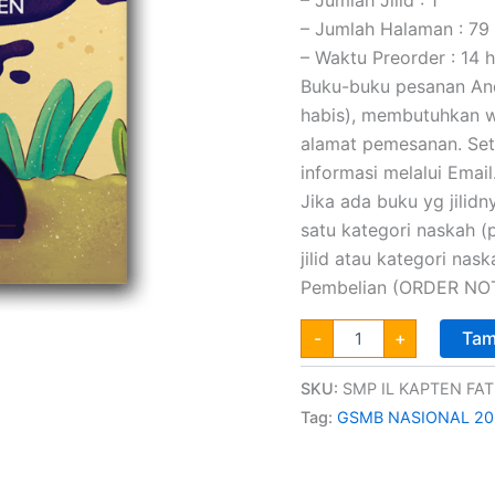
– Jumlah Halaman : 79
– Waktu Preorder : 14 h
Buku-buku pesanan Anda
habis), membutuhkan wa
alamat pemesanan. Set
informasi melalui Email
Jika ada buku yg jilidny
satu kategori naskah 
jilid atau kategori na
Pembelian (ORDER NOT
-
+
Tam
SKU:
SMP IL KAPTEN FAT
Tag:
GSMB NASIONAL 20