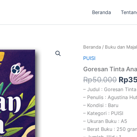
Beranda
Tentan
Harg
Kuantitas
Beranda
/
Buku dan Maja
Goresan
aslin
PUISI
Tinta
adal
Anak-
Goresan Tinta Ana
Rp50
Anak
Il
Rp
50.000
Rp
35
Kapten
– Judul : Goresan Tint
– Penulis : Agustina Hut
– Kondisi : Baru
– Kategori : PUISI
– Ukuran Buku : A5
– Berat Buku : 250 gra
– Jumlah Jilid : 1