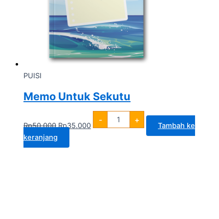
PUISI
Memo Untuk Sekutu
-
+
Rp
50.000
Rp
35.000
Tambah ke
keranjang