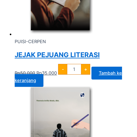
PUISI-CERPEN
JEJAK PEJUANG LITERASI
-
+
Rp
50.000
Rp
35.000
Tambah ke
keranjang