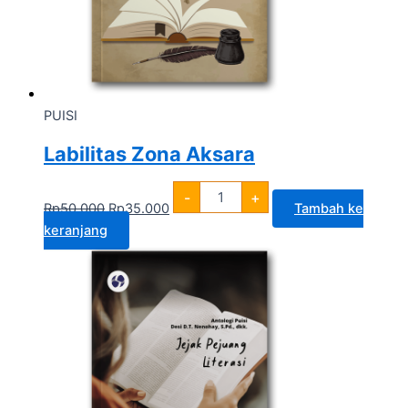
PUISI
Labilitas Zona Aksara
-
+
Rp
50.000
Rp
35.000
Tambah ke
keranjang