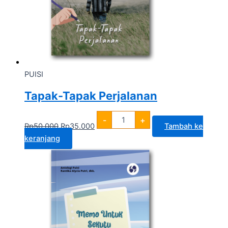
PUISI
Tapak-Tapak Perjalanan
-
+
Rp
50.000
Rp
35.000
Tambah ke
keranjang