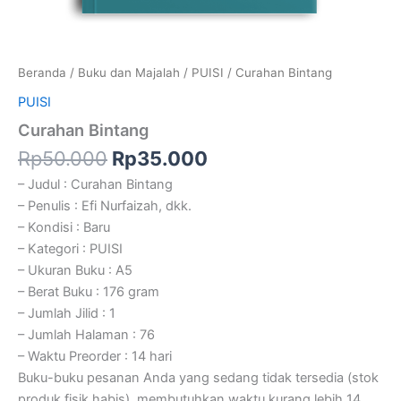
Beranda
/
Buku dan Majalah
/
PUISI
/ Curahan Bintang
PUISI
Curahan Bintang
Rp
50.000
Rp
35.000
– Judul : Curahan Bintang
– Penulis : Efi Nurfaizah, dkk.
– Kondisi : Baru
– Kategori : PUISI
– Ukuran Buku : A5
– Berat Buku : 176 gram
– Jumlah Jilid : 1
– Jumlah Halaman : 76
– Waktu Preorder : 14 hari
Buku-buku pesanan Anda yang sedang tidak tersedia (stok
produk fisik habis), membutuhkan waktu kurang lebih 14