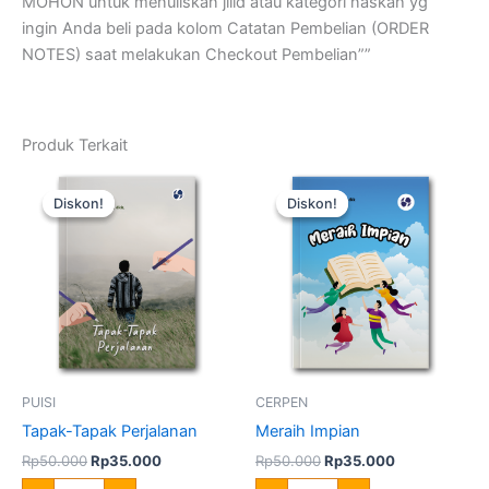
MOHON untuk menuliskan jilid atau kategori naskah yg
ingin Anda beli pada kolom Catatan Pembelian (ORDER
NOTES) saat melakukan Checkout Pembelian””
Produk Terkait
Harga
Harga
Harga
Harga
Kuantitas
Kuantitas
aslinya
saat
aslinya
saat
Tapak-
Meraih
Diskon!
Diskon!
Diskon!
Diskon!
adalah:
ini
adalah:
ini
Tapak
Impian
Rp50.000.
adalah:
Rp50.000.
adalah:
Perjalanan
Rp35.000.
Rp35.000.
PUISI
CERPEN
Tapak-Tapak Perjalanan
Meraih Impian
Rp
50.000
Rp
35.000
Rp
50.000
Rp
35.000