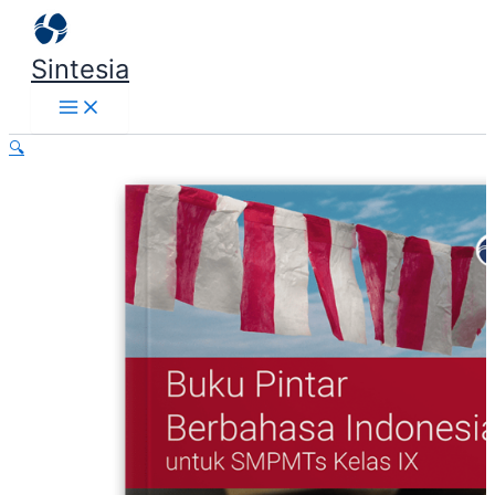
Lewati
ke
Sintesia
konten
🔍