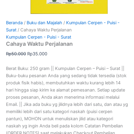
Beranda
/
Buku dan Majalah
/
Kumpulan Cerpen - Puisi -
Surat
/ Cahaya Waktu Perjalanan
Kumpulan Cerpen - Puisi - Surat
Cahaya Waktu Perjalanan
Rp
50.000
Rp
35.000
Berat Buku: 250 gram || Kumpulan Cerpen – Puisi – Surat ||
Buku-buku pesanan Anda yang sedang tidak tersedia (stok
produk fisik habis), membutuhkan waktu kurang lebih 14
hari hingga siap kirim ke alamat pemesanan. Setiap update
proses pesanan, Anda akan menerima informasi melalui
Email. || Jika ada buku yg jilidnya lebih dari satu, dan atau yg
memiliki lebih dari satu kategori naskah (puisi cerpen
pantun), MOHON untuk menuliskan jilid atau kategori
naskah yg ingin Anda beli pada kolom Catatan Pembelian
(ORDER NOTES) saat melakukan Checkout Pembelian.