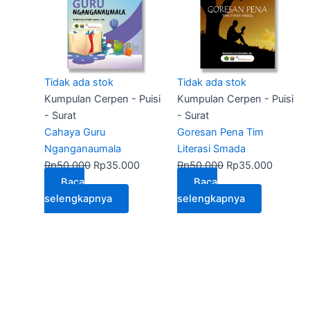
Rp50.000.
adalah:
Rp50.000.
adalah:
Rp35.000.
Rp35.0
Tidak ada stok
Tidak ada stok
Kumpulan Cerpen - Puisi
Kumpulan Cerpen - Puisi
- Surat
- Surat
Cahaya Guru
Goresan Pena Tim
Nganganaumala
Literasi Smada
Rp
50.000
Rp
35.000
Rp
50.000
Rp
35.000
Baca
Baca
selengkapnya
selengkapnya