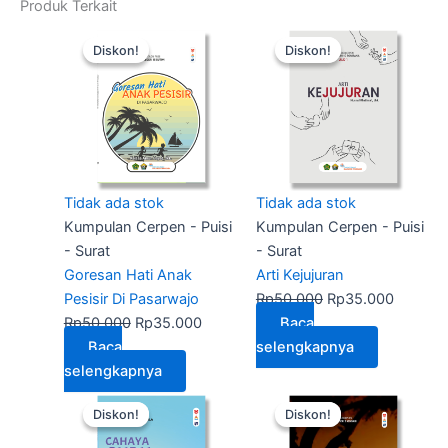
Produk Terkait
Harga
Harga
Harga
Harga
Diskon!
Diskon!
Diskon!
Diskon!
aslinya
saat
aslinya
saat
adalah:
ini
adalah:
ini
Rp50.000.
adalah:
Rp50.000.
adalah:
Rp35.000.
Rp35.0
Tidak ada stok
Tidak ada stok
Kumpulan Cerpen - Puisi
Kumpulan Cerpen - Puisi
- Surat
- Surat
Goresan Hati Anak
Arti Kejujuran
Pesisir Di Pasarwajo
Rp
50.000
Rp
35.000
Rp
50.000
Rp
35.000
Baca
Baca
selengkapnya
selengkapnya
Harga
Harga
Harga
Harga
Diskon!
Diskon!
Diskon!
Diskon!
aslinya
saat
aslinya
saat
adalah:
ini
adalah:
ini