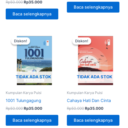
Rp
50.000
Rp
35.000
Baca selengkapnya
Baca selengkapnya
Harga
Harga
Harga
Harga
aslinya
saat
aslinya
saat
Diskon!
Diskon!
Diskon!
Diskon!
adalah:
ini
adalah:
ini
Rp50.000.
adalah:
Rp50.000.
adalah:
Rp35.000.
Rp35.000.
TIDAK ADA STOK
TIDAK ADA STOK
Kumpulan Karya Puisi
Kumpulan Karya Puisi
1001 Tulungagung
Cahaya Hati Dan Cinta
Rp
50.000
Rp
35.000
Rp
50.000
Rp
35.000
Baca selengkapnya
Baca selengkapnya