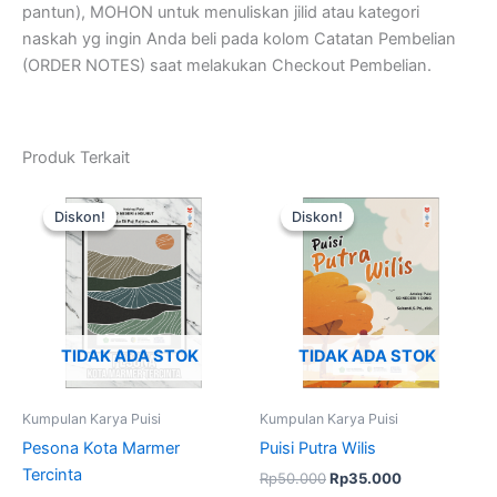
pantun), MOHON untuk menuliskan jilid atau kategori
naskah yg ingin Anda beli pada kolom Catatan Pembelian
(ORDER NOTES) saat melakukan Checkout Pembelian.
Produk Terkait
Harga
Harga
Harga
Harga
aslinya
saat
aslinya
saat
Diskon!
Diskon!
Diskon!
Diskon!
adalah:
ini
adalah:
ini
Rp50.000.
adalah:
Rp50.000.
adalah:
Rp35.000.
Rp35.000.
TIDAK ADA STOK
TIDAK ADA STOK
Kumpulan Karya Puisi
Kumpulan Karya Puisi
Pesona Kota Marmer
Puisi Putra Wilis
Tercinta
Rp
50.000
Rp
35.000