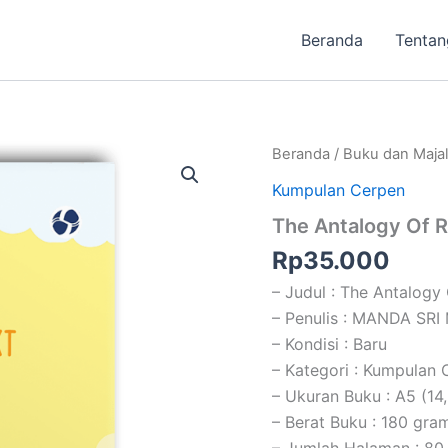
Beranda
Tentan
Beranda
/
Buku dan Maja
Kumpulan Cerpen
The Antalogy Of 
Rp
35.000
– Judul : The Antalogy
– Penulis : MANDA SR
– Kondisi : Baru
– Kategori : Kumpulan 
– Ukuran Buku : A5 (14
– Berat Buku : 180 gra
– Jumlah Halaman : 80