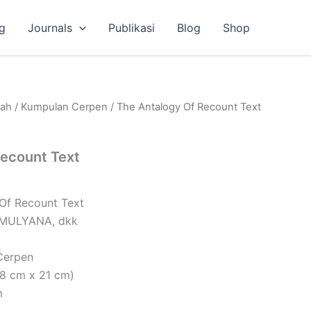
g
Journals
Publikasi
Blog
Shop
lah
/
Kumpulan Cerpen
/ The Antalogy Of Recount Text
Recount Text
 Of Recount Text
I MULYANA, dkk
Cerpen
,8 cm x 21 cm)
m