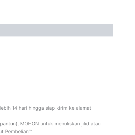
bih 14 hari hingga siap kirim ke alamat
n+pantun), MOHON untuk menuliskan jilid atau
t Pembelian””