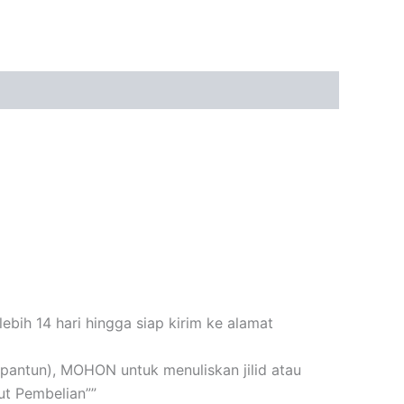
bih 14 hari hingga siap kirim ke alamat
n+pantun), MOHON untuk menuliskan jilid atau
t Pembelian””