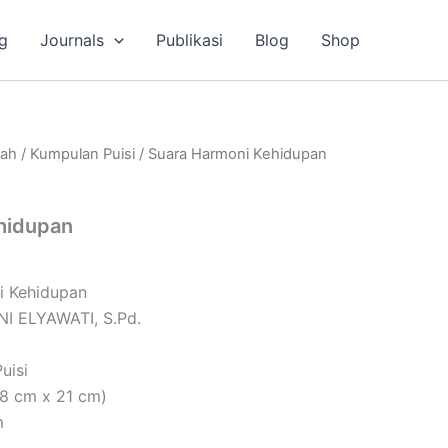
g
Journals
Publikasi
Blog
Shop
lah
/
Kumpulan Puisi
/ Suara Harmoni Kehidupan
hidupan
i Kehidupan
NI ELYAWATI, S.Pd.
uisi
,8 cm x 21 cm)
m