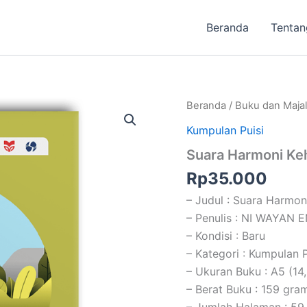
Beranda
Tentan
Beranda
/
Buku dan Maja
Kumpulan Puisi
Suara Harmoni Ke
Rp
35.000
– Judul : Suara Harmon
– Penulis : NI WAYAN E
– Kondisi : Baru
– Kategori : Kumpulan P
– Ukuran Buku : A5 (14
– Berat Buku : 159 gra
– Jumlah Halaman : 59